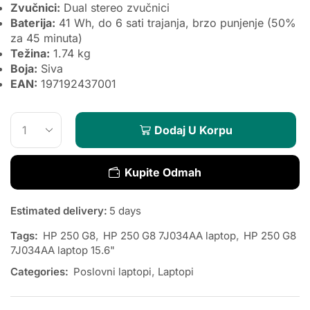
Zvučnici:
Dual stereo zvučnici
Baterija:
41 Wh, do 6 sati trajanja, brzo punjenje (50%
za 45 minuta)
Težina:
1.74 kg
Boja:
Siva
EAN:
197192437001
Dodaj U Korpu
Kupite Odmah
Estimated delivery:
5 days
Tags:
HP 250 G8
,
HP 250 G8 7J034AA laptop
,
HP 250 G8
7J034AA laptop 15.6"
Categories:
Poslovni laptopi
,
Laptopi