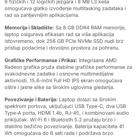
6 fizičkih i 12 logičkih jezgara i 8 MB L3 keša
omogućava glatko izvođenje multitasking zadataka i
rad sa zahtjevnijim aplikacijama.
Memorija i Skladište:
Sa 8 GB DDR4 RAM memorije,
laptop osigurava efikasan rad sa više aplikacija
istovremeno, dok 256 GB PCIe NVMe SSD nudi brz
pristup podacima i dovoljno prostora za pohranu.
Grafičke Performanse i Prikaz:
Integrisana AMD
Radeon grafika pruža stabilne grafičke performanse za
svakodnevne zadatke i osnovne multimedijalne
aktivnosti. 15.6-inčni Full HD IPS ekran omogućava
oštre i jasne slike sa širokim uglovima gledanja.
Povezivanje i Baterija:
Laptop dolazi sa širokim
spektrom portova, uključujući USB Type-C, dva USB
Type-A porta, HDMI 1.4b, RJ-45, i kombinovani audio
priključak. Wi-Fi 6 i Bluetooth 5.2 pružaju brzo i
stabilno bežično povezivanje. Baterija kapaciteta 41
Wh omogućava do 6 sati rada i podržava brzo