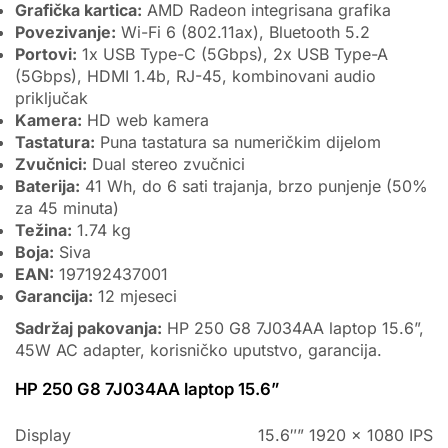
Grafička kartica:
AMD Radeon integrisana grafika
Povezivanje:
Wi-Fi 6 (802.11ax), Bluetooth 5.2
Portovi:
1x USB Type-C (5Gbps), 2x USB Type-A
(5Gbps), HDMI 1.4b, RJ-45, kombinovani audio
priključak
Kamera:
HD web kamera
Tastatura:
Puna tastatura sa numeričkim dijelom
Zvučnici:
Dual stereo zvučnici
Baterija:
41 Wh, do 6 sati trajanja, brzo punjenje (50%
za 45 minuta)
Težina:
1.74 kg
Boja:
Siva
EAN:
197192437001
Garancija:
12 mjeseci
Sadržaj pakovanja:
HP 250 G8 7J034AA laptop 15.6”,
45W AC adapter, korisničko uputstvo, garancija.
HP 250 G8 7J034AA laptop 15.6”
Display
15.6″” 1920 x 1080 IPS