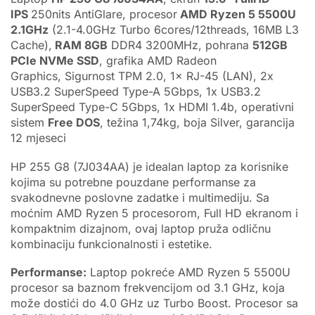
IPS
250nits AntiGlare, procesor
AMD Ryzen 5 5500U
2.1GHz
(2.1-4.0GHz Turbo 6cores/12threads, 16MB L3
Cache),
RAM 8GB
DDR4 3200MHz, pohrana
512GB
PCIe NVMe SSD
, grafika AMD Radeon
Graphics, Sigurnost TPM 2.0, 1× RJ-45 (LAN), 2x
USB3.2 SuperSpeed Type-A 5Gbps, 1x USB3.2
SuperSpeed Type-C 5Gbps, 1x HDMI 1.4b, operativni
sistem
Free DOS
, težina 1,74kg, boja Silver, garancija
12 mjeseci
HP 255 G8 (7J034AA) je idealan laptop za korisnike
kojima su potrebne pouzdane performanse za
svakodnevne poslovne zadatke i multimediju. Sa
moćnim AMD Ryzen 5 procesorom, Full HD ekranom i
kompaktnim dizajnom, ovaj laptop pruža odličnu
kombinaciju funkcionalnosti i estetike.
Performanse:
Laptop pokreće AMD Ryzen 5 5500U
procesor sa baznom frekvencijom od 3.1 GHz, koja
može dostići do 4.0 GHz uz Turbo Boost. Procesor sa