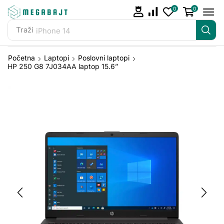
0
0
Traži
iPhone 14
Početna
Laptopi
Poslovni laptopi
HP 250 G8 7J034AA laptop 15.6”