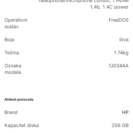
headphone/microphone combo, 1 HDMI
1.4b, 1 AC power
Operativni
FreeDOS
sustav
Boja
Siva
Težina
1.74kg
Oznaka
7J034AA
modela
Atributi proizvoda
Brand
HP
Kapacitet diska
256 GB