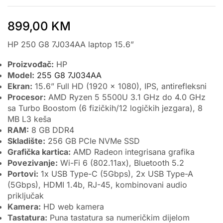
899,00
KM
HP 250 G8 7J034AA laptop 15.6”
Proizvođač:
HP
Model:
255 G8 7J034AA
Ekran:
15.6” Full HD (1920 x 1080), IPS, antirefleksni
Procesor:
AMD Ryzen 5 5500U 3.1 GHz do 4.0 GHz
sa Turbo Boostom (6 fizičkih/12 logičkih jezgara), 8
MB L3 keša
RAM:
8 GB DDR4
Skladište:
256 GB PCIe NVMe SSD
Grafička kartica:
AMD Radeon integrisana grafika
Povezivanje:
Wi-Fi 6 (802.11ax), Bluetooth 5.2
Portovi:
1x USB Type-C (5Gbps), 2x USB Type-A
(5Gbps), HDMI 1.4b, RJ-45, kombinovani audio
priključak
Kamera:
HD web kamera
Tastatura:
Puna tastatura sa numeričkim dijelom