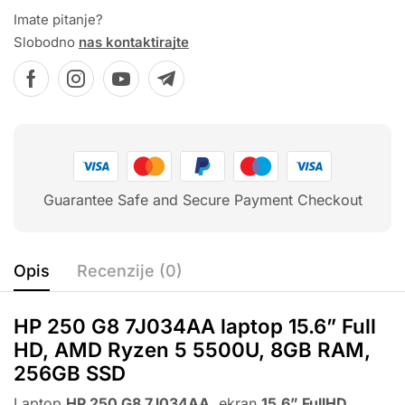
Imate pitanje?
Slobodno
nas kontaktirajte
Guarantee Safe and Secure Payment Checkout
Opis
Recenzije (0)
HP 250 G8 7J034AA laptop 15.6” Full
HD, AMD Ryzen 5 5500U, 8GB RAM,
256GB SSD
Laptop
HP 250 G8 7J034AA
, ekran
15.6” FullHD