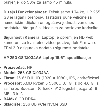
punjenje, do 50% za samo 45 minuta.
Dizajn i Funkcionalnost:
Težak samo 1.74 kg, HP 255
G8 je lagan i prenosiv. Tastatura pune veličine sa
numeričkim dijelom omogućava jednostavan unos
podataka, što ga čini idealnim za poslovne korisnike.
Sigurnost i Kamera:
Laptop je opremljen HD web
kamerom za kvalitetne video pozive, dok Firmware
TPM 2.0 osigurava dodatnu sigurnost podataka.
HP 250 G8 7J034AA laptop 15.6”, specifikacije:
Proizvođač:
HP
Model:
255 G8 7J034AA
Ekran:
15.6” Full HD (1920 x 1080), IPS, antirefleksni
Procesor:
AMD Ryzen 5 5500U 3.1 GHz do 4.0 GHz
sa Turbo Boostom (6 fizičkih/12 logičkih jezgara), 8
MB L3 keša
RAM:
8 GB DDR4
Skladište:
256 GB PCIe NVMe SSD