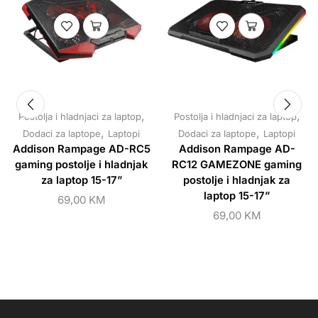
,
,
Postolja i hladnjaci za laptop
Postolja i hladnjaci za laptop
,
,
Dodaci za laptope
Laptopi
Dodaci za laptope
Laptopi
Addison Rampage AD-RC5
Addison Rampage AD-
gaming postolje i hladnjak
RC12 GAMEZONE gaming
za laptop 15-17”
postolje i hladnjak za
laptop 15-17”
69,00
KM
69,00
KM