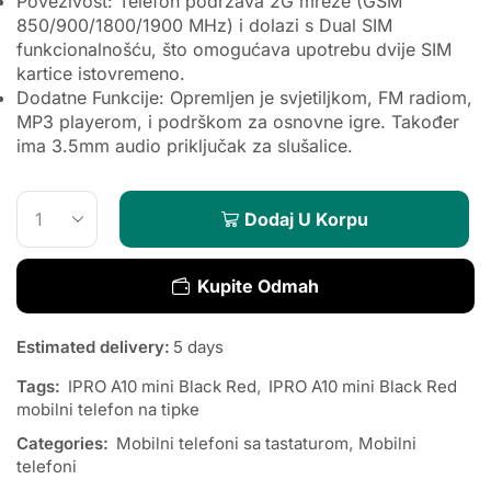
Povezivost: Telefon podržava 2G mreže (GSM
850/900/1800/1900 MHz) i dolazi s Dual SIM
funkcionalnošću, što omogućava upotrebu dvije SIM
kartice istovremeno.
Dodatne Funkcije: Opremljen je svjetiljkom, FM radiom,
MP3 playerom, i podrškom za osnovne igre. Također
ima 3.5mm audio priključak za slušalice.
Dodaj U Korpu
Kupite Odmah
Estimated delivery:
5 days
Tags:
IPRO A10 mini Black Red
,
IPRO A10 mini Black Red
mobilni telefon na tipke
Categories:
Mobilni telefoni sa tastaturom
,
Mobilni
telefoni