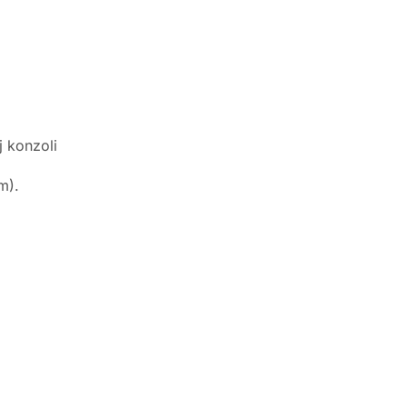
j konzoli
m).