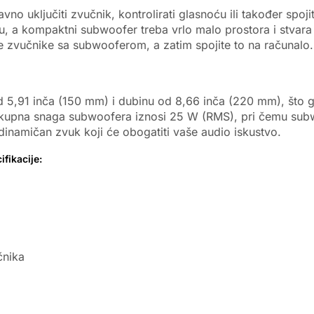
o uključiti zvučnik, kontrolirati glasnoću ili također spoj
u, a kompaktni subwoofer treba vrlo malo prostora i stvara s
te zvučnike sa subwooferom, a zatim spojite to na računalo.
d 5,91 inča (150 mm) i dubinu od 8,66 inča (220 mm), što 
e. Ukupna snaga subwoofera iznosi 25 W (RMS), pri čemu su
inamičan zvuk koji će obogatiti vaše audio iskustvo.
fikacije:
čnika