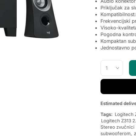
Audio konektor
Priključak za sl
Kompatibilnost:
Frekvencijski p
Visoko-kvalite
Pogodna kontro
Kompaktan sub
Jednostavno po
Estimated deliv
Tags:
Logitech 
Logitech Z313 2
Stereo zvučnic
subwooferom
,