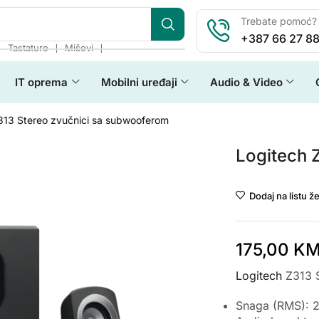
Trebate pomoć? 
+387 66 27 88
❘
❘
❘
Tastature
Miševi
IT oprema
Mobilni uređaji
Audio & Video
313 Stereo zvučnici sa subwooferom
Logitech 
Dodaj na listu že
175,00
K
Logitech
Z313 S
Snaga (RMS): 