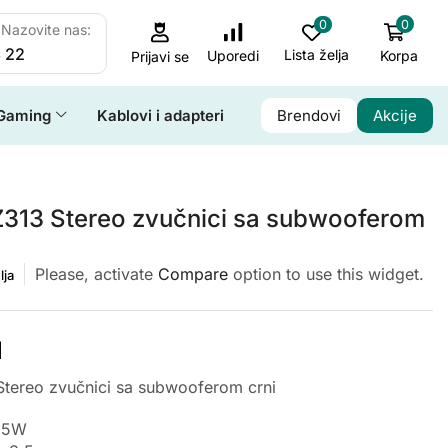
0
0
Nazovite nas:
 22
Lista želja
Korpa
Uporedi
Prijavi se
Gaming
Kablovi i adapteri
Brendovi
Akcije
Z313 Stereo zvučnici sa subwooferom
Please, activate
Compare
option to use this widget.
lja
M
tereo zvučnici sa subwooferom crni
25W