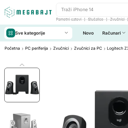
Traži
JBL Go 2
❘
❘
Pametni satovi
Slušalice
Zvučnici
Sve kategorije
Novo
Računari
Početna
PC periferija
Zvučnici
Zvučnici za PC
Logitech Z