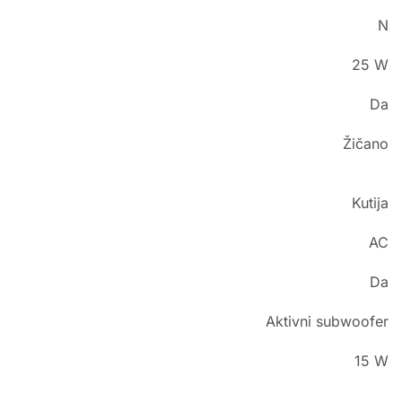
N
25 W
Da
Žičano
Kutija
AC
Da
Aktivni subwoofer
15 W