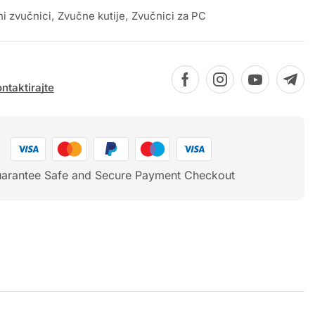
ni zvučnici
,
Zvučne kutije
,
Zvučnici za PC
ntaktirajte
arantee Safe and Secure Payment Checkout