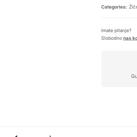
Categories:
Žič
Imate pitanje?
Slobodno
nas ko
Gu