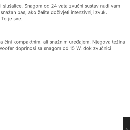
iti slušalice. Snagom od 24 vata zvučni sustav nudi vam
nažan bas, ako želite doživjeti intenzivniji zvuk.
 To je sve.
ga čini kompaktnim, ali snažnim uređajem. Njegova težina
bwoofer doprinosi sa snagom od 15 W, dok zvučnici