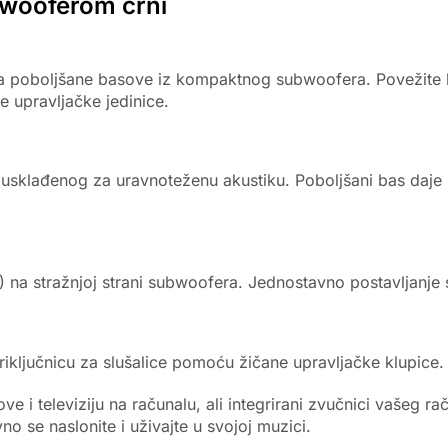
bwooferom crni
ža poboljšane basove iz kompaktnog subwoofera. Povežite bi
e upravljačke jedinice.
usklađenog za uravnoteženu akustiku. Poboljšani bas daje
m) na stražnjoj strani subwoofera. Jednostavno postavljanje
priključnicu za slušalice pomoću žičane upravljačke klupice.
ove i televiziju na računalu, ali integrirani zvučnici vašeg
 se naslonite i uživajte u svojoj muzici.