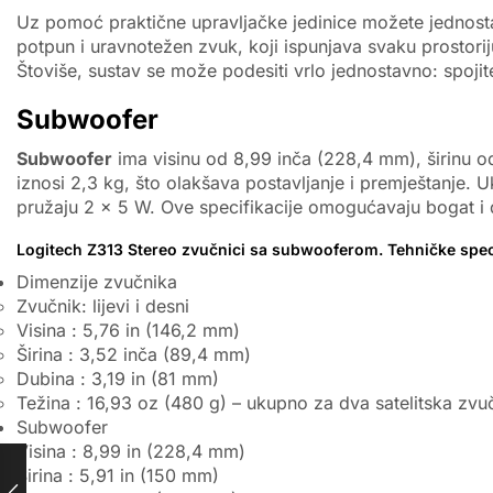
Uz pomoć praktične upravljačke jedinice možete jednostavn
potpun i uravnotežen zvuk, koji ispunjava svaku prostorij
Štoviše, sustav se može podesiti vrlo jednostavno: spoji
Subwoofer
Subwoofer
ima visinu od 8,99 inča (228,4 mm), širinu o
iznosi 2,3 kg, što olakšava postavljanje i premještanj
pružaju 2 x 5 W. Ove specifikacije omogućavaju bogat i d
Logitech Z313 Stereo zvučnici sa subwooferom. Tehničke speci
Dimenzije zvučnika
Zvučnik: lijevi i desni
Visina : 5,76 in (146,2 mm)
Širina : 3,52 inča (89,4 mm)
Dubina : 3,19 in (81 mm)
Težina : 16,93 oz (480 g) – ukupno za dva satelitska zvu
Subwoofer
Visina : 8,99 in (228,4 mm)
Širina : 5,91 in (150 mm)