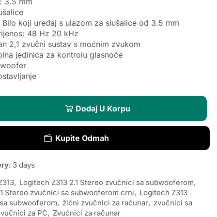
: 3.5 mm
ušalice
 Bilo koji uređaj s ulazom za slušalice od 3.5 mm
rijenos: 48 Hz 20 kHz
tan 2,1 zvučni sustav s moćnim zvukom
lna jedinica za kontrolu glasnoće
woofer
stavljanje
Dodaj U Korpu
Kupite Odmah
ery:
3 days
Z313
,
Logitech Z313 2.1 Stereo zvučnici sa subwooferom
,
.1 Stereo zvučnici sa subwooferom crni
,
Logitech Z313
i sa subwooferom
,
žični zvučnici za računar
,
zvučnici sa
zvučnici za PC
,
Zvučnici za računar