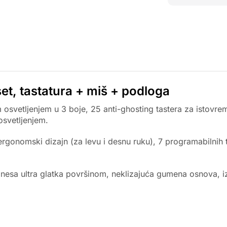
t, tastatura + miš + podloga
vetljenjem u 3 boje, 25 anti-ghosting tastera za istovremene
osvetljenjem.
gonomski dizajn (za levu i desnu ruku), 7 programabilnih ta
esa ultra glatka površinom, neklizajuća gumena osnova, izd