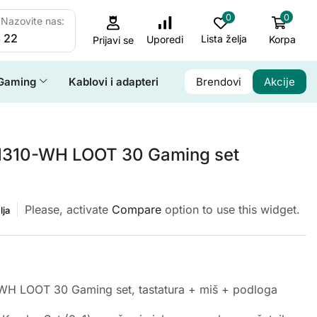
0
0
Nazovite nas:
 22
Lista želja
Korpa
Uporedi
Prijavi se
Gaming
Kablovi i adapteri
Brendovi
Akcije
310-WH LOOT 30 Gaming set
Please, activate
Compare
option to use this widget.
lja
H LOOT 30 Gaming set, tastatura + miš + podloga