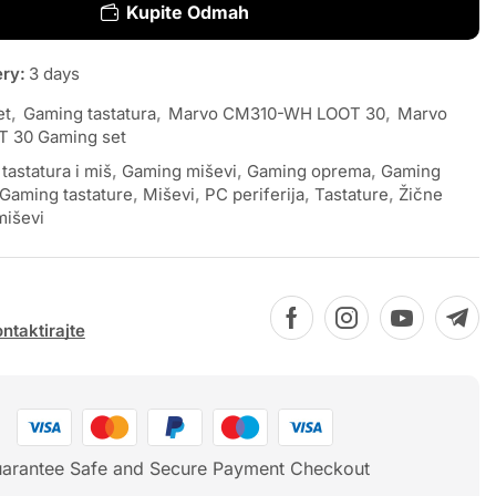
Kupite Odmah
ery:
3 days
et
,
Gaming tastatura
,
Marvo CM310-WH LOOT 30
,
Marvo
 30 Gaming set
 tastatura i miš
,
Gaming miševi
,
Gaming oprema
,
Gaming
Gaming tastature
,
Miševi
,
PC periferija
,
Tastature
,
Žične
miševi
ntaktirajte
arantee Safe and Secure Payment Checkout