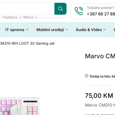
Trebate pomoć? 
+387 66 27 88
❘
❘
❘
Tastature
Miševi
IT oprema
Mobilni uređaji
Audio & Video
CM310-WH LOOT 30 Gaming set
Marvo CM
Marvo
Dodaj na listu že
75,00
KM
Marvo CM310-W