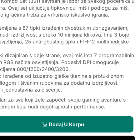
mbo Set (3u1) savršen je izbor za svakog početnika u
ara. Ovaj set uključuje tipkovnicu, miš i podlogu za miš,
to igračima treba za vrhunsko iskustvo igranja.
mljena s 87 tipki izrađenih dvostrukim ubrizgavanjem,
nudi izdržljivost s preko 10 milijuna klikova. Ima 3 boje
jetljenja, 25 anti-ghosting tipki i F1-F12 multimedijske
 dizajniran s obje strane, ovaj miš ima 7 programabilnih
itih RGB načina osvjetljenja. Podesivi DPI omogućuje
pcijama 800/1200/2400/3200.
:
Izrađena od izuzetno glatke tkanine s protukliznom
ogom i šivanim rubovima za dodatnu izdržljivost.
i jednostavna za čišćenje.
alan za sve koji žele započeti svoju gaming avanturu s
remom koja nudi dugotrajnost i performanse.
Dodaj U Korpu