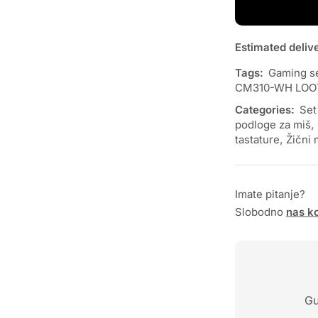
Estimated deliv
Tags:
Gaming s
CM310-WH LOOT
Categories:
Set
podloge za miš
,
tastature
,
Žični 
Imate pitanje?
Slobodno
nas ko
Gu