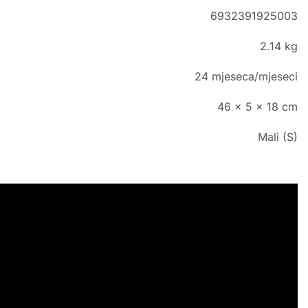
6932391925003
2.14 kg
24 mjeseca/mjeseci
46 x 5 x 18 cm
Mali (S)