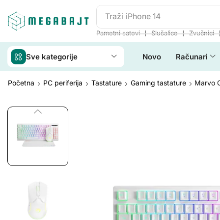
Traži
JBL Go 2
❘
❘
Pametni satovi
Slušalice
Zvučnici
Sve kategorije
Novo
Računari
Početna
PC periferija
Tastature
Gaming tastature
Marvo 