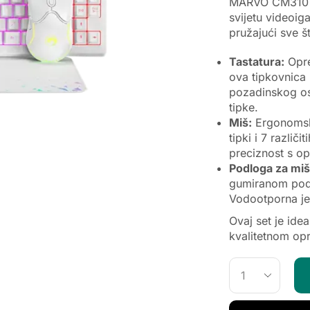
MARVO CM310 Ko
svijetu videoig
pružajući sve š
Tastatura:
Opre
ova tipkovnica 
pozadinskog osv
tipke.
Miš:
Ergonomski
tipki i 7 različ
preciznost s o
Podloga za miš
gumiranom podl
Vodootporna je 
Ovaj set je ide
kvalitetnom op