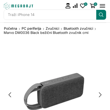
0
0
Traži
iPhone 14
Početna
PC periferija
Zvučnici
Bluetooth zvučnici
Marvo DM0036 Black bežični Bluetooth zvučnik crni