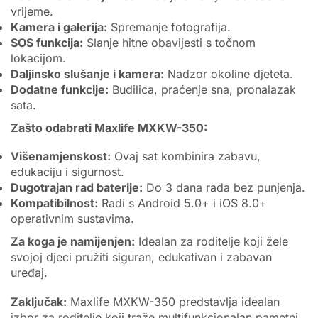
vrijeme.
Kamera i galerija:
Spremanje fotografija.
SOS funkcija:
Slanje hitne obavijesti s točnom
lokacijom.
Daljinsko slušanje i kamera:
Nadzor okoline djeteta.
Dodatne funkcije:
Budilica, praćenje sna, pronalazak
sata.
Zašto odabrati Maxlife MXKW-350:
Višenamjenskost:
Ovaj sat kombinira zabavu,
edukaciju i sigurnost.
Dugotrajan rad baterije:
Do 3 dana rada bez punjenja.
Kompatibilnost:
Radi s Android 5.0+ i iOS 8.0+
operativnim sustavima.
Za koga je namijenjen:
Idealan za roditelje koji žele
svojoj djeci pružiti siguran, edukativan i zabavan
uređaj.
Zaključak:
Maxlife MXKW-350 predstavlja idealan
izbor za roditelje koji traže multifunkcionalan pametni