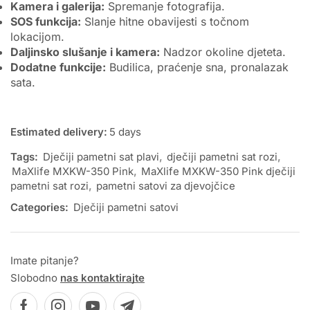
Kamera i galerija:
Spremanje fotografija.
SOS funkcija:
Slanje hitne obavijesti s točnom
lokacijom.
Daljinsko slušanje i kamera:
Nadzor okoline djeteta.
Dodatne funkcije:
Budilica, praćenje sna, pronalazak
sata.
Estimated delivery:
5 days
Tags:
Dječiji pametni sat plavi
,
dječiji pametni sat rozi
,
MaXlife MXKW-350 Pink
,
MaXlife MXKW-350 Pink dječiji
pametni sat rozi
,
pametni satovi za djevojčice
Categories:
Dječiji pametni satovi
Imate pitanje?
Slobodno
nas kontaktirajte