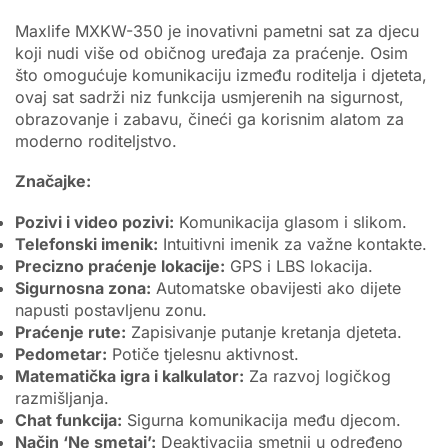
Maxlife MXKW-350 je inovativni pametni sat za djecu
koji nudi više od običnog uređaja za praćenje. Osim
što omogućuje komunikaciju između roditelja i djeteta,
ovaj sat sadrži niz funkcija usmjerenih na sigurnost,
obrazovanje i zabavu, čineći ga korisnim alatom za
moderno roditeljstvo.
Značajke:
Pozivi i video pozivi:
Komunikacija glasom i slikom.
Telefonski imenik:
Intuitivni imenik za važne kontakte.
Precizno praćenje lokacije:
GPS i LBS lokacija.
Sigurnosna zona:
Automatske obavijesti ako dijete
napusti postavljenu zonu.
Praćenje rute:
Zapisivanje putanje kretanja djeteta.
Pedometar:
Potiče tjelesnu aktivnost.
Matematička igra i kalkulator:
Za razvoj logičkog
razmišljanja.
Chat funkcija:
Sigurna komunikacija među djecom.
Način ‘Ne smetaj’:
Deaktivacija smetnji u određeno