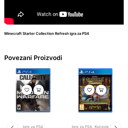
Minecraft Starter Collection Refresh igra za PS4
Povezani Proizvodi
,
Igre za PS4
Igre za PS4
Konzole i igre