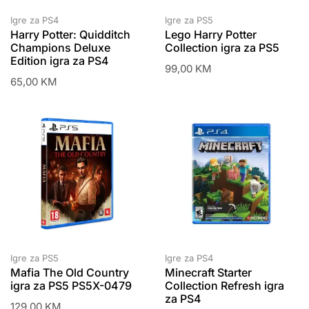
Igre za PS4
Igre za PS5
Harry Potter: Quidditch
Lego Harry Potter
Champions Deluxe
Collection igra za PS5
Edition igra za PS4
99,00
KM
65,00
KM
Igre za PS5
Igre za PS4
Mafia The Old Country
Minecraft Starter
igra za PS5 PS5X-0479
Collection Refresh igra
za PS4
129,00
KM