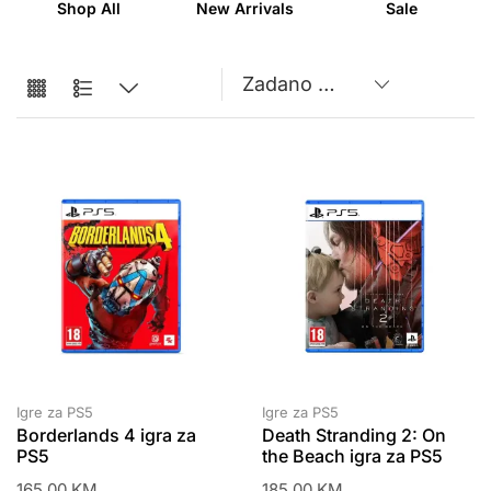
Shop All
New Arrivals
Sale
Igre za PS5
Igre za PS5
Borderlands 4 igra za
Death Stranding 2: On
PS5
the Beach igra za PS5
165,00
KM
185,00
KM