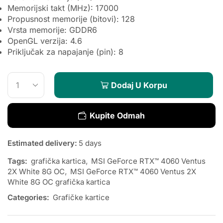
Memorijski takt (MHz)
: 17000
Propusnost memorije (bitovi)
: 128
Vrsta memorije
: GDDR6
OpenGL verzija
: 4.6
Priključak za napajanje (pin)
: 8
Dodaj U Korpu
Kupite Odmah
Estimated delivery:
5 days
Tags:
grafička kartica
,
MSI GeForce RTX™ 4060 Ventus
2X White 8G OC
,
MSI GeForce RTX™ 4060 Ventus 2X
White 8G OC grafička kartica
Categories:
Grafičke kartice