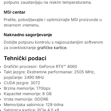
potpuno zaustavljaju na niskim temperaturama.
MSI
centar
Pratite, poboljšavajte i optimizirajte MSI proizvode u
stvarnom vremenu.
Naknadno sagorijevanje
Dobijte potpunu kontrolu s najpouzdanijim softverom
za overklokiranje
grafičke kartice
.
Tehnički podaci
Grafički procesor: GeForce RTX™ 4060
Takt jezgre: Ekstremne performanse: 2505 MHz,
pojačanje: 2490 MHz
CUDA jezgre: 3072
Brzina memorije: 17Gbps
Kapacitet memorije: 8 GB
Vrsta memorije: GDDR6
Memorijska sabirnica: 128-bitna
Sabirnica kartice: PCIe 4.0 x8