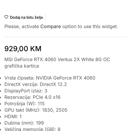
MSI
Dodaj na listu želja
Please, activate
Compare
option to use this widget.
929,00
KM
MSI GeForce RTX 4060 Ventus 2X White 8G OC
grafička kartica
Vrsta čipseta
: NVIDIA GeForce RTX 4060
DirectX verzija
: DirectX 12.2
DisplayPort izlaz
: 3
Rezervacija
: PCIe 4.0 x16
Potrošnja (W)
: 115
GPU takt (MHz)
: 1830, 2505
HDMI
: 1
Dubina (mm)
: 199
Veličina memorije (GB)
: 8