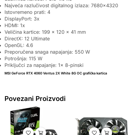
Najveća razlučivost digitalnog izlaza: 7680×4320
Istovremeno prati: 4
DisplayPort: 3x
HDMI: 1x
Veličina kartice: 199 x 120 x 41 mm
DirectX: 12 Ultimate
OpenGL: 4.6
Preporučena snaga napajanja: 550 W
Potrošnja: 115 W
Priključci za napajanje: 1x 8-pinski
MSI GeForce RTX 4060 Ventus 2X White 8G OC grafička kartica
Povezani Proizvodi