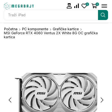
0
0
Traži
iPhone 14
Početna
PC komponente
Grafičke kartice
MSI GeForce RTX 4060 Ventus 2X White 8G OC grafička
kartica