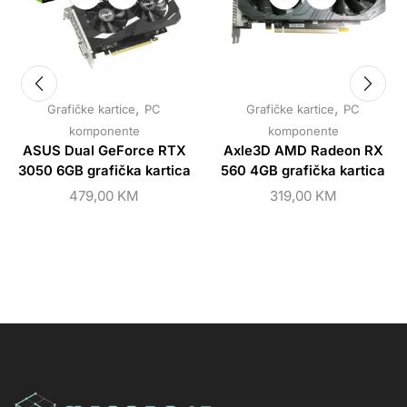
,
,
Grafičke kartice
PC
Grafičke kartice
PC
komponente
komponente
ASUS Dual GeForce RTX
Axle3D AMD Radeon RX
3050 6GB grafička kartica
560 4GB grafička kartica
479,00
KM
319,00
KM