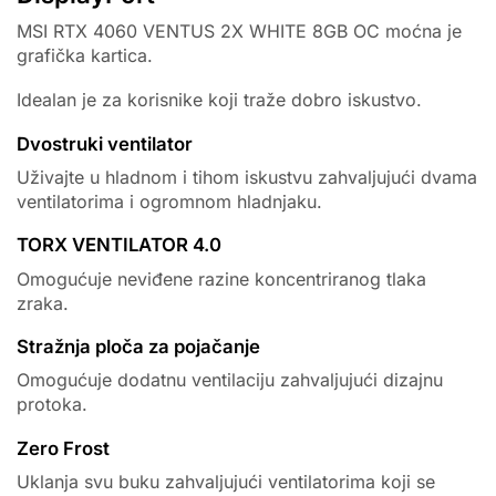
MSI RTX 4060 VENTUS 2X WHITE 8GB OC moćna je
grafička kartica.
Idealan je za korisnike koji traže dobro iskustvo.
Dvostruki ventilator
Uživajte u hladnom i tihom iskustvu zahvaljujući dvama
ventilatorima i ogromnom hladnjaku.
TORX VENTILATOR 4.0
Omogućuje neviđene razine koncentriranog tlaka
zraka.
Stražnja ploča za pojačanje
Omogućuje dodatnu ventilaciju zahvaljujući dizajnu
protoka.
Zero Frost
Uklanja svu buku zahvaljujući ventilatorima koji se