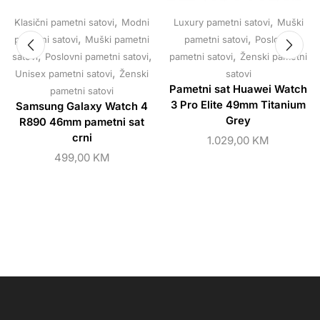
,
,
Klasični pametni satovi
Modni
Luxury pametni satovi
Muški
,
,
pametni satovi
Muški pametni
pametni satovi
Poslovni
,
,
,
satovi
Poslovni pametni satovi
pametni satovi
Ženski pametni
,
Unisex pametni satovi
Ženski
satovi
Pametni sat Huawei Watch
pametni satovi
3 Pro Elite 49mm Titanium
Samsung Galaxy Watch 4
Grey
R890 46mm pametni sat
crni
1.029,00
KM
499,00
KM