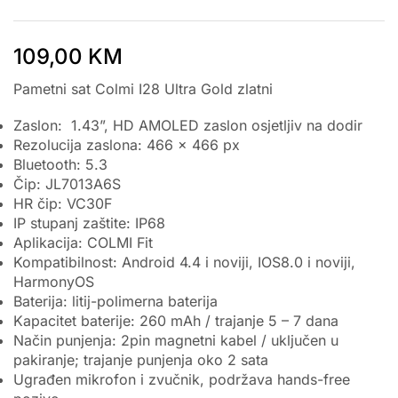
109,00
KM
Pametni sat Colmi I28 Ultra Gold zlatni
Zaslon: 1.43”, HD AMOLED zaslon osjetljiv na dodir
Rezolucija zaslona: 466 x 466 px
Bluetooth: 5.3
Čip: JL7013A6S
HR čip: VC30F
IP stupanj zaštite: IP68
Aplikacija: COLMI Fit
Kompatibilnost: Android 4.4 i noviji, IOS8.0 i noviji,
HarmonyOS
Baterija: litij-polimerna baterija
Kapacitet baterije: 260 mAh / trajanje 5 – 7 dana
Način punjenja: 2pin magnetni kabel / uključen u
pakiranje; trajanje punjenja oko 2 sata
Ugrađen mikrofon i zvučnik, podržava hands-free