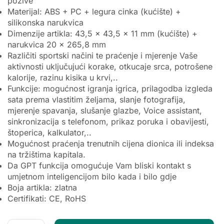
pozive
Materijal: ABS + PC + legura cinka (kućište) +
silikonska narukvica
Dimenzije artikla: 43,5 x 43,5 x 11 mm (kućište) +
narukvica 20 x 265,8 mm
Različiti sportski načini te praćenje i mjerenje Vaše
aktivnosti uključujući korake, otkucaje srca, potrošene
kalorije, razinu kisika u krvi,..
Funkcije: mogućnost igranja igrica, prilagodba izgleda
sata prema vlastitim željama, slanje fotografija,
mjerenje spavanja, slušanje glazbe, Voice assistant,
sinkronizacija s telefonom, prikaz poruka i obavijesti,
štoperica, kalkulator,..
Mogućnost praćenja trenutnih cijena dionica ili indeksa
na tržištima kapitala.
Da GPT funkcija omogućuje Vam bliski kontakt s
umjetnom inteligencijom bilo kada i bilo gdje
Boja artikla: zlatna
Certifikati: CE, RoHS