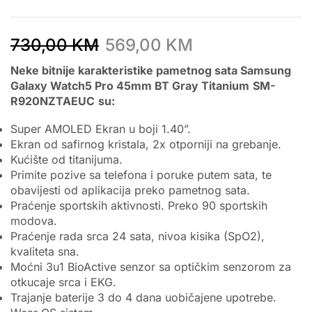
730,00
KM
569,00
KM
Neke bitnije karakteristike pametnog sata Samsung
Galaxy Watch5 Pro 45mm BT Gray Titanium
SM-
R920NZTAEUC
su:
Super AMOLED Ekran u boji 1.40”.
Ekran od safirnog kristala, 2x otporniji na grebanje.
Kućište od titanijuma.
Primite pozive sa telefona i poruke putem sata, te
obavijesti od aplikacija preko pametnog sata.
Praćenje sportskih aktivnosti. Preko 90 sportskih
modova.
Praćenje rada srca 24 sata, nivoa kisika (SpO2),
kvaliteta sna.
Moćni 3u1 BioActive senzor sa optičkim senzorom za
otkucaje srca i EKG.
Trajanje baterije 3 do 4 dana uobičajene upotrebe.