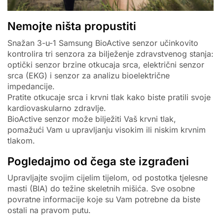
Nemojte ništa propustiti
Snažan 3-u-1 Samsung BioActive senzor učinkovito
kontrolira tri senzora za bilježenje zdravstvenog stanja:
optički senzor brzine otkucaja srca, električni senzor
srca (EKG) i senzor za analizu bioelektrične
impedancije.
Pratite otkucaje srca i krvni tlak kako biste pratili svoje
kardiovaskularno zdravlje.
BioActive senzor može bilježiti Vaš krvni tlak,
pomažući Vam u upravljanju visokim ili niskim krvnim
tlakom.
Pogledajmo od čega ste izgrađeni
Upravljajte svojim cijelim tijelom, od postotka tjelesne
masti (BIA) do težine skeletnih mišića. Sve osobne
povratne informacije koje su Vam potrebne da biste
ostali na pravom putu.