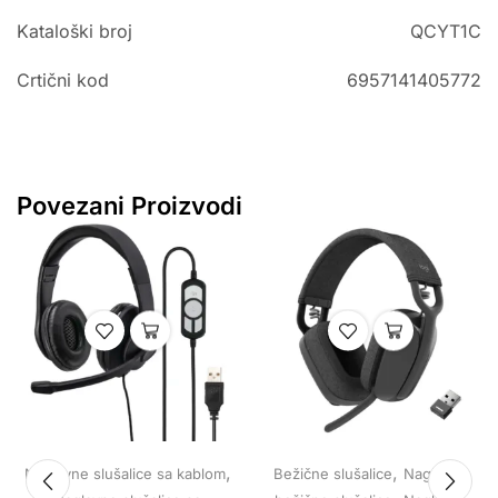
Kataloški broj
QCYT1C
Crtični kod
6957141405772
Povezani Proizvodi
,
,
Naglavne slušalice sa kablom
Bežične slušalice
Naglavne