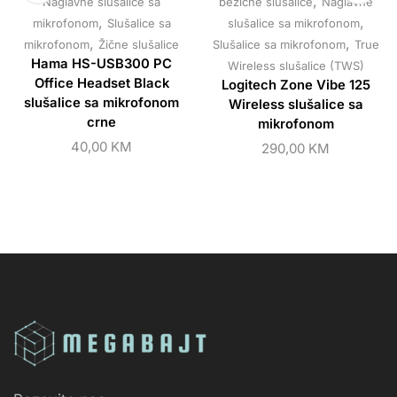
,
Naglavne slušalice sa
bežične slušalice
Naglavne
,
,
mikrofonom
Slušalice sa
slušalice sa mikrofonom
,
,
mikrofonom
Žične slušalice
Slušalice sa mikrofonom
True
Hama HS-USB300 PC
Wireless slušalice (TWS)
Office Headset Black
Logitech Zone Vibe 125
slušalice sa mikrofonom
Wireless slušalice sa
crne
mikrofonom
40,00
KM
290,00
KM