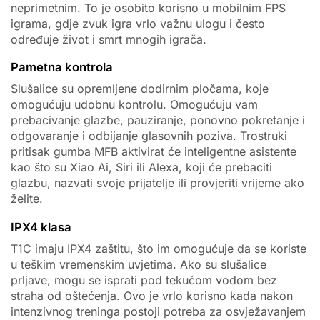
neprimetnim. To je osobito korisno u mobilnim FPS
igrama, gdje zvuk igra vrlo važnu ulogu i često
određuje život i smrt mnogih igrača.
Pametna kontrola
Slušalice su opremljene dodirnim pločama, koje
omogućuju udobnu kontrolu. Omogućuju vam
prebacivanje glazbe, pauziranje, ponovno pokretanje i
odgovaranje i odbijanje glasovnih poziva. Trostruki
pritisak gumba MFB aktivirat će inteligentne asistente
kao što su Xiao Ai, Siri ili Alexa, koji će prebaciti
glazbu, nazvati svoje prijatelje ili provjeriti vrijeme ako
želite.
IPX4 klasa
T1C imaju IPX4 zaštitu, što im omogućuje da se koriste
u teškim vremenskim uvjetima. Ako su slušalice
prljave, mogu se isprati pod tekućom vodom bez
straha od oštećenja. Ovo je vrlo korisno kada nakon
intenzivnog treninga postoji potreba za osvježavanjem