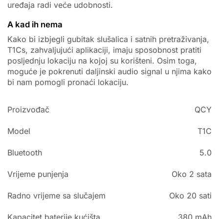
uređaja radi veće udobnosti.
A kad ih nema
Kako bi izbjegli gubitak slušalica i satnih pretraživanja,
T1Cs, zahvaljujući aplikaciji, imaju sposobnost pratiti
posljednju lokaciju na kojoj su korišteni. Osim toga,
moguće je pokrenuti daljinski audio signal u njima kako
bi nam pomogli pronaći lokaciju.
Proizvođač
QCY
Model
T1C
Bluetooth
5.0
Vrijeme punjenja
Oko 2 sata
Radno vrijeme sa slučajem
Oko 20 sati
Kapacitet baterije kućišta
380 mAh