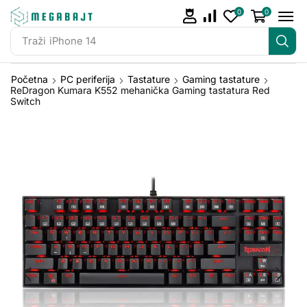
0
0
Traži
iPhone 14
Početna
PC periferija
Tastature
Gaming tastature
ReDragon Kumara K552 mehanička Gaming tastatura Red
Switch