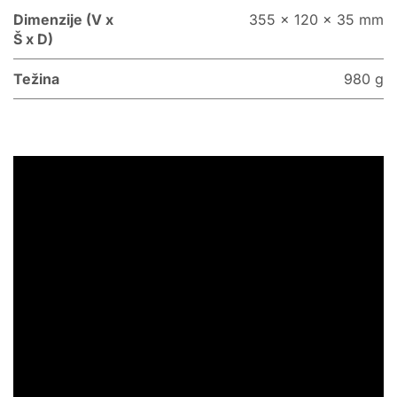
Dimenzije (V x
355 x 120 x 35 mm
Š x D)
Težina
980 g