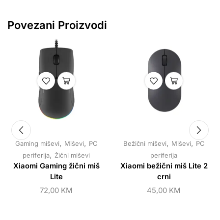
Povezani Proizvodi
,
,
,
,
Gaming miševi
Miševi
PC
Bežični miševi
Miševi
PC
,
periferija
Žični miševi
periferija
Xiaomi Gaming žični miš
Xiaomi bežični miš Lite 2
Lite
crni
72,00
KM
45,00
KM