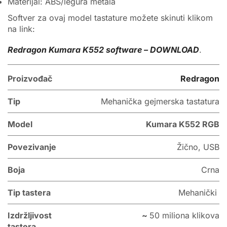
Materijal: ABS/legura metala
Softver za ovaj model tastature možete skinuti klikom
na link:
Redragon Kumara K552 software – DOWNLOAD
.
Proizvođač
Redragon
Tip
Mehanička gejmerska tastatura
Model
Kumara K552 RGB
Povezivanje
Žično, USB
Boja
Crna
Tip tastera
Mehanički
Izdržljivost
~
50 miliona klikova
tastera