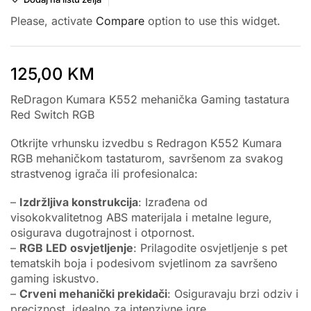
Please, activate
Compare
option to use this widget.
125,00
KM
ReDragon Kumara K552 mehanička Gaming tastatura
Red Switch RGB
Otkrijte vrhunsku izvedbu s Redragon K552 Kumara
RGB mehaničkom tastaturom, savršenom za svakog
strastvenog igrača ili profesionalca:
–
Izdržljiva konstrukcija
: Izrađena od
visokokvalitetnog ABS materijala i metalne legure,
osigurava dugotrajnost i otpornost.
–
RGB LED osvjetljenje
: Prilagodite osvjetljenje s pet
tematskih boja i podesivom svjetlinom za savršeno
gaming iskustvo.
–
Crveni mehanički prekidači
: Osiguravaju brzi odziv i
preciznost, idealno za intenzivne igre.