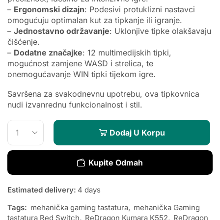
–
Ergonomski dizajn
: Podesivi protuklizni nastavci
omogućuju optimalan kut za tipkanje ili igranje.
–
Jednostavno održavanje
: Uklonjive tipke olakšavaju
čišćenje.
–
Dodatne značajke
: 12 multimedijskih tipki,
mogućnost zamjene WASD i strelica, te
onemogućavanje WIN tipki tijekom igre.
Savršena za svakodnevnu upotrebu, ova tipkovnica
nudi izvanrednu funkcionalnost i stil.
Dodaj U Korpu
Kupite Odmah
Estimated delivery:
4 days
Tags:
mehanička gaming tastatura
,
mehanička Gaming
tastatura Red Switch
,
ReDragon Kumara K552
,
ReDragon