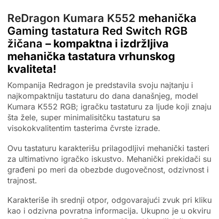
ReDragon Kumara K552
mehanička
Gaming tastatura Red Switch RGB
žičana
– kompaktna i izdržljiva
mehanička tastatura vrhunskog
kvaliteta!
Kompanija Redragon je predstavila svoju najtanju i
najkompaktniju tastaturu do dana današnjeg, model
Kumara K552 RGB; igračku tastaturu za ljude koji znaju
šta žele, super minimalisitčku tastaturu sa
visokokvalitentim tasterima čvrste izrade.
Ovu tastaturu karakterišu prilagodljivi mehanički tasteri
za ultimativno igračko iskustvo. Mehanički prekidači su
građeni po meri da obezbde dugovečnost, odzivnost i
trajnost.
Karakteriše ih srednji otpor, odgovarajući zvuk pri kliku
kao i odzivna povratna informacija
.
Ukupno je u okviru