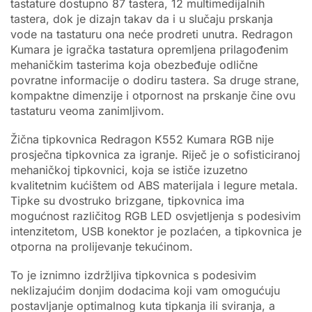
tastature dostupno 87 tastera, 12 multimedijalnih
tastera, dok je dizajn takav da i u slučaju prskanja
vode na tastaturu ona neće prodreti unutra. Redragon
Kumara je igračka tastatura opremljena prilagođenim
mehaničkim tasterima koja obezbeđuje odlične
povratne informacije o dodiru tastera. Sa druge strane,
kompaktne dimenzije i otpornost na prskanje čine ovu
tastaturu veoma zanimljivom.
Žična tipkovnica Redragon K552 Kumara RGB nije
prosječna tipkovnica za igranje. Riječ je o sofisticiranoj
mehaničkoj tipkovnici, koja se ističe izuzetno
kvalitetnim kućištem od ABS materijala i legure metala.
Tipke su dvostruko brizgane, tipkovnica ima
mogućnost različitog RGB LED osvjetljenja s podesivim
intenzitetom, USB konektor je pozlaćen, a tipkovnica je
otporna na prolijevanje tekućinom.
To je iznimno izdržljiva tipkovnica s podesivim
neklizajućim donjim dodacima koji vam omogućuju
postavljanje optimalnog kuta tipkanja ili sviranja, a