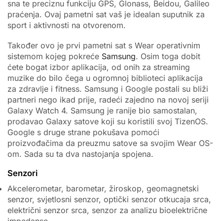
sna te preciznu funkciju GPS, Glonass, Beidou, Galileo
praćenja. Ovaj pametni sat vaš je idealan suputnik za
sport i aktivnosti na otvorenom.
Također ovo je prvi pametni sat s Wear operativnim
sistemom kojeg pokreće
Samsung
. Osim toga dobit
ćete bogat izbor aplikacija, od onih za streaming
muzike do bilo čega u ogromnoj biblioteci aplikacija
za zdravlje i fitness. Samsung i Google postali su bliži
partneri nego ikad prije, radeći zajedno na novoj seriji
Galaxy Watch 4. Samsung je ranije bio samostalan,
prodavao Galaxy satove koji su koristili svoj TizenOS.
Google s druge strane pokušava pomoći
proizvođačima da preuzmu satove sa svojim Wear OS-
om. Sada su ta dva nastojanja spojena.
Senzori
Akcelerometar, barometar, žiroskop, geomagnetski
senzor, svjetlosni senzor, optički senzor otkucaja srca,
električni senzor srca, senzor za analizu bioelektrične
impedanse