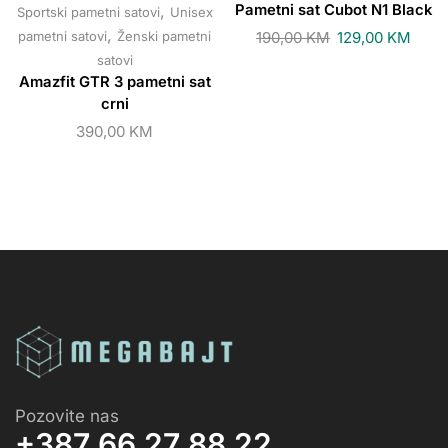
,
Pametni sat Cubot N1 Black
Sportski pametni satovi
Unisex
,
pametni satovi
Ženski pametni
190,00
KM
129,00
KM
satovi
Amazfit GTR 3 pametni sat
crni
390,00
KM
Pozovite nas
+387 66 27 88 22