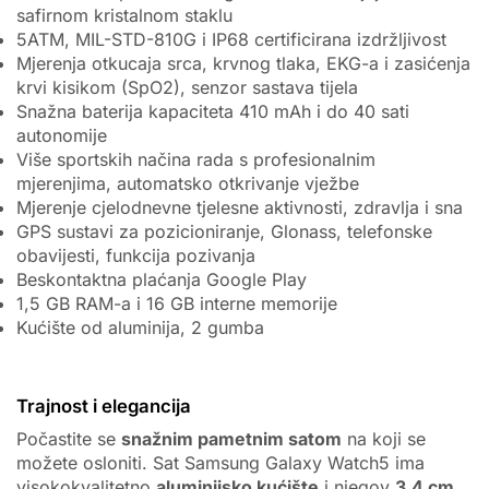
safirnom kristalnom staklu
5ATM, MIL-STD-810G i IP68 certificirana izdržljivost
Mjerenja otkucaja srca, krvnog tlaka, EKG-a i zasićenja
krvi kisikom (SpO2), senzor sastava tijela
Snažna baterija kapaciteta 410 mAh i do 40 sati
autonomije
Više sportskih načina rada s profesionalnim
mjerenjima, automatsko otkrivanje vježbe
Mjerenje cjelodnevne tjelesne aktivnosti, zdravlja i sna
GPS sustavi za pozicioniranje, Glonass, telefonske
obavijesti, funkcija pozivanja
Beskontaktna plaćanja Google Play
1,5 GB RAM-a i 16 GB interne memorije
Kućište od aluminija, 2 gumba
Trajnost i elegancija
Počastite se
snažnim pametnim satom
na koji se
možete osloniti. Sat Samsung Galaxy Watch5 ima
visokokvalitetno
aluminijsko kućište
i njegov
3,4 cm