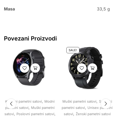
Masa
33,5 g
Povezani Proizvodi
SALE!
,
,
Klasični pametni satovi
Modni
Muški pametni satovi
Sportski
,
,
pametni satovi
Muški pametni
pametni satovi
Unisex pametni
,
,
,
satovi
Poslovni pametni satovi
satovi
Ženski pametni satovi