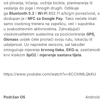
od plivanja, trčanja, vožnje bicikla, planinarenja ili
veslanja do joge i mnogih drugih. Odlikuje
ga
Bluetooth 5.2
i
Wi-Fi
802.11 a/b/g/n povezivost, a
dostupan je i
NFC za Google Pay
. Tako nećete imati
samo osobnog trenera na zapešću, već i suputnika
u svakodnevnim aktivnostima. Zahvaljujući
visokokvalitetnim sustavima za pozicioniranje
GPS,
Glonass
uvijek ćete pronaći svoju rutu, lokaciju ili
udaljenost. Uz napredne senzore, sat također
omogućuje mjerenje
krvnog tlaka
,
EKG-a
, zasićenosti
krvi kisikom
SpO2
i
mjerenje sastava tijela
.
https://www.youtube.com/watch?v=6CCiHMLQkKU
Podržan OS
Android