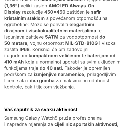
(1,36”)
veliki zaslon
AMOLED Always-On
Display
rezolucije
450×450
zaštićen je
safir
kristalnim staklom
s povećanom otpornošću na
ogrebotine! Može se pohvaliti
elegantnim
dizajnom
i
visokokvalitetnim materijalima
te
ispunjava zahtjeve
5ATM
za vodootpornost
do
50 metara
, vojnu otpornost
MIL-STD-810G
i visoka
zaštita
IP68
. Korisnici će biti zadovoljni
i ugodnom
kompaktnom veličinom
te
baterijom od
410 mAh
koja u normalnoj uporabi sa svim uključenim
funkcijama traje
do 40 sati
. Također je opremljen
podrškom za
izmjenjive naramenice
, prilagodljivim
licem sata i
dva gumba
za maksimalnu udobnost
kontrole, čak i tijekom vježbanja.
Vaš saputnik za svaku aktivnost
Samsung Galaxy Watch5 pruža profesionalna
i napredna mjerenja za
cijeli niz sportskih aktivnosti
,