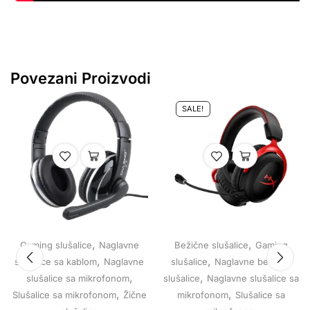
Povezani Proizvodi
SALE!
,
,
Gaming slušalice
Naglavne
Bežične slušalice
Gaming
,
,
slušalice sa kablom
Naglavne
slušalice
Naglavne bežične
,
,
slušalice sa mikrofonom
slušalice
Naglavne slušalice sa
,
,
Slušalice sa mikrofonom
Žične
mikrofonom
Slušalice sa