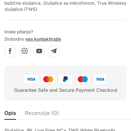
bežične slušalice
,
Slušalice sa mikrofonom
,
True Wireless
slušalice (TWS)
Imate pitanje?
Slobodno
nas kontaktirajte
Guarantee Safe and Secure Payment Checkout
Opis
Recenzije (0)
Slušalice JBL Live Free NC+ TWS White Bluetooth