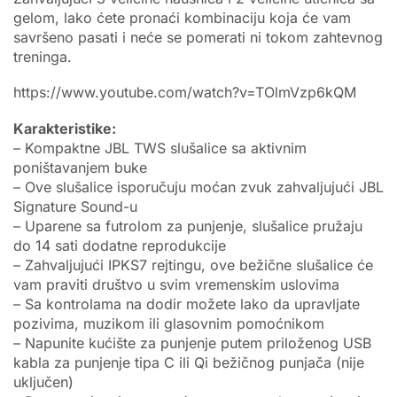
gelom, lako ćete pronaći kombinaciju koja će vam
savršeno pasati i neće se pomerati ni tokom zahtevnog
treninga.
https://www.youtube.com/watch?v=TOlmVzp6kQM
Karakteristike:
– Kompaktne JBL TWS slušalice sa aktivnim
poništavanjem buke
– Ove slušalice isporučuju moćan zvuk zahvaljujući JBL
Signature Sound-u
– Uparene sa futrolom za punjenje, slušalice pružaju
do 14 sati dodatne reprodukcije
– Zahvaljujući IPKS7 rejtingu, ove bežične slušalice će
vam praviti društvo u svim vremenskim uslovima
– Sa kontrolama na dodir možete lako da upravljate
pozivima, muzikom ili glasovnim pomoćnikom
– Napunite kućište za punjenje putem priloženog USB
kabla za punjenje tipa C ili Qi bežičnog punjača (nije
uključen)