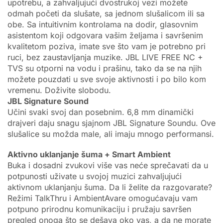
upotrebu, a zahvaljujući dvostrukoj vezi možete
odmah početi da slušate, sa jednom slušalicom ili sa
obe. Sa intuitivnim kontrolama na dodir, glasovnim
asistentom koji odgovara vašim željama i savršenim
kvalitetom poziva, imate sve što vam je potrebno pri
ruci, bez zaustavljanja muzike. JBL LIVE FREE NC +
TVS su otporni na vodu i prašinu, tako da se na njih
možete pouzdati u sve svoje aktivnosti i po bilo kom
vremenu. Doživite slobodu.
JBL Signature Sound
Učini svaki svoj dan posebnim. 6,8 mm dinamički
drajveri daju snagu sjajnom JBL Signature Soundu. Ove
slušalice su možda male, ali imaju mnogo performansi.
Aktivno uklanjanje šuma + Smart Ambient
Buka i dosadni zvukovi više vas neće sprečavati da u
potpunosti uživate u svojoj muzici zahvaljujući
aktivnom uklanjanju šuma. Da li želite da razgovarate?
Režimi TalkThru i AmbientAvare omogućavaju vam
potpuno prirodnu komunikaciju i pružaju savršen
pregled onoga što se dešava oko vas, a da ne morate