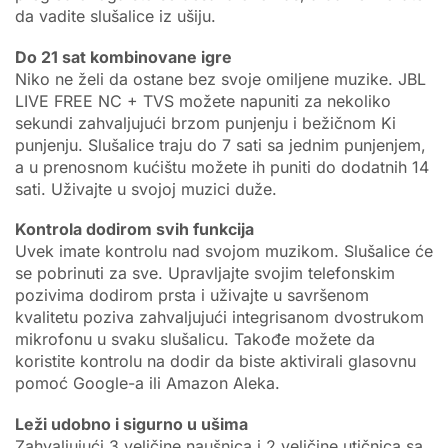
da vadite slušalice iz ušiju.
Do 21 sat kombinovane igre
Niko ne želi da ostane bez svoje omiljene muzike. JBL
LIVE FREE NC + TVS možete napuniti za nekoliko
sekundi zahvaljujući brzom punjenju i bežičnom Ki
punjenju. Slušalice traju do 7 sati sa jednim punjenjem,
a u prenosnom kućištu možete ih puniti do dodatnih 14
sati. Uživajte u svojoj muzici duže.
Kontrola dodirom svih funkcija
Uvek imate kontrolu nad svojom muzikom. Slušalice će
se pobrinuti za sve. Upravljajte svojim telefonskim
pozivima dodirom prsta i uživajte u savršenom
kvalitetu poziva zahvaljujući integrisanom dvostrukom
mikrofonu u svaku slušalicu. Takođe možete da
koristite kontrolu na dodir da biste aktivirali glasovnu
pomoć Google-a ili Amazon Aleka.
Leži udobno i sigurno u ušima
Zahvaljujući 3 veličine naušnica i 2 veličine utičnica sa