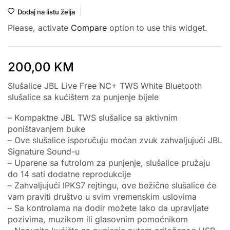
Dodaj na listu želja
Please, activate
Compare
option to use this widget.
200,00
KM
Slušalice JBL Live Free NC+ TWS White Bluetooth
slušalice sa kućištem za punjenje bijele
– Kompaktne JBL TWS slušalice sa aktivnim
poništavanjem buke
– Ove slušalice isporučuju moćan zvuk zahvaljujući JBL
Signature Sound-u
– Uparene sa futrolom za punjenje, slušalice pružaju
do 14 sati dodatne reprodukcije
– Zahvaljujući IPKS7 rejtingu, ove bežične slušalice će
vam praviti društvo u svim vremenskim uslovima
– Sa kontrolama na dodir možete lako da upravljate
pozivima, muzikom ili glasovnim pomoćnikom