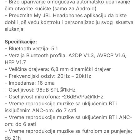
– Brzo uparivanje omogućava automatsko uparivanje
čim otvorite kućište (samo za Android)
– Preuzmite My JBL Headphones aplikaciju da biste
dobili još veću kontrolu i personalizaciju svog iskustva
slušanja
Specifikacije:
– Bluetooth verzija: 5.1
– Verzija Bluetooth profila: A2DP V1.3, AVRCP V1.6,
HFP V1.7
– Veličina drajvera: 6,8 mm dinamički drajver
– Frekvencijski odziv: 20Hz – 20kHz
– Impedansa: 16 oma
– Osetljivost: 96dB SPL@1kHz
– Osetljivost mikrofona: -26dBV/Pa@1kHz
– Vreme reprodukcije muzike sa uključenim BT i
isključenim ANC-om: do 7 sati
– Vreme reprodukcije muzike sa uključenim BT i ANC-
om: do 6 sati
– Vreme reprodukcije muzike sa futrolom za punjenje:
do 21h