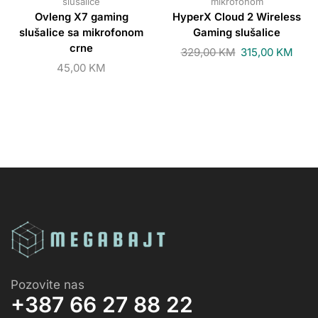
slušalice
mikrofonom
Ovleng X7 gaming
HyperX Cloud 2 Wireless
slušalice sa mikrofonom
Gaming slušalice
crne
329,00
KM
315,00
KM
45,00
KM
Pozovite nas
+387 66 27 88 22