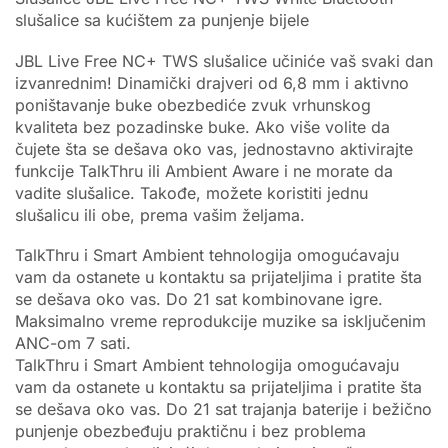
slušalice sa kućištem za punjenje bijele
JBL Live Free NC+ TWS slušalice učiniće vaš svaki dan
izvanrednim! Dinamički drajveri od 6,8 mm i aktivno
poništavanje buke obezbediće zvuk vrhunskog
kvaliteta bez pozadinske buke. Ako više volite da
čujete šta se dešava oko vas, jednostavno aktivirajte
funkcije TalkThru ili Ambient Aware i ne morate da
vadite slušalice. Takođe, možete koristiti jednu
slušalicu ili obe, prema vašim željama.
TalkThru i Smart Ambient tehnologija omogućavaju
vam da ostanete u kontaktu sa prijateljima i pratite šta
se dešava oko vas. Do 21 sat kombinovane igre.
Maksimalno vreme reprodukcije muzike sa isključenim
ANC-om 7 sati.
TalkThru i Smart Ambient tehnologija omogućavaju
vam da ostanete u kontaktu sa prijateljima i pratite šta
se dešava oko vas. Do 21 sat trajanja baterije i bežično
punjenje obezbeđuju praktičnu i bez problema