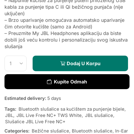
– Napunite kućište za punjenje putem priloženog USB
kabla za punjenje tipa C ili Qi bežičnog punjača (nije
uključen)
– Brzo uparivanje omogućava automatsko uparivanje
čim otvorite kućište (samo za Android)
– Preuzmite My JBL Headphones aplikaciju da biste
dobili još veću kontrolu i personalizaciju svog iskustva
slušanja
Dodaj U Korpu
Kupite Odmah
Estimated delivery:
5 days
Tags:
Bluetooth slušalice sa kućištem za punjenje bijele
,
JBL
,
JBL Live Free NC+ TWS White
,
JBL slušalice
,
Slušalice JBL Live Free NC+
Categories:
Bežične slušalice
,
Bluetooth slušalice
,
In-Ear