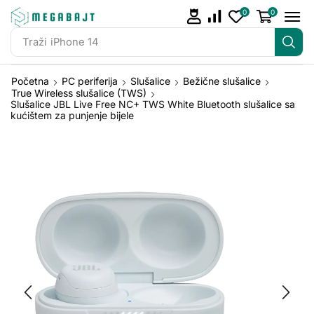
0
0
Traži
JBL Go 2
Početna
PC periferija
Slušalice
Bežične slušalice
True Wireless slušalice (TWS)
Slušalice JBL Live Free NC+ TWS White Bluetooth slušalice sa
kućištem za punjenje bijele