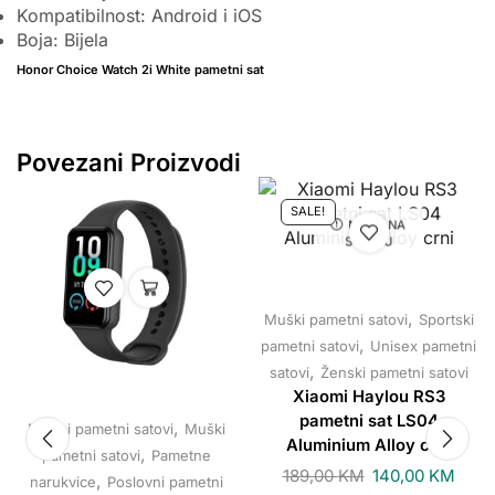
Kompatibilnost: Android i iOS
Boja: Bijela
Honor Choice Watch 2i White pametni sat
Povezani Proizvodi
SALE!
NEMA NA
STANJU
,
Muški pametni satovi
Sportski
,
pametni satovi
Unisex pametni
,
satovi
Ženski pametni satovi
Xiaomi Haylou RS3
pametni sat LS04
,
Modni pametni satovi
Muški
Aluminium Alloy crni
,
pametni satovi
Pametne
189,00
KM
140,00
KM
,
narukvice
Poslovni pametni