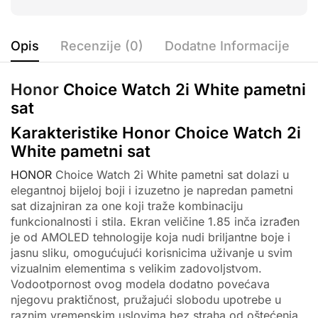
Opis
Recenzije (0)
Dodatne Informacije
Honor
Choice Watch 2i White pametni
sat
Karakteristike Honor Choice Watch 2i
White pametni sat
HONOR
Choice Watch 2i White pametni sat dolazi u
elegantnoj bijeloj boji i izuzetno je napredan pametni
sat dizajniran za one koji traže kombinaciju
funkcionalnosti i stila. Ekran veličine 1.85 inča izrađen
je od AMOLED tehnologije koja nudi briljantne boje i
jasnu sliku, omogućujući korisnicima uživanje u svim
vizualnim elementima s velikim zadovoljstvom.
Vodootpornost ovog modela dodatno povećava
njegovu praktičnost, pružajući slobodu upotrebe u
raznim vremenskim uslovima bez straha od oštećenja.