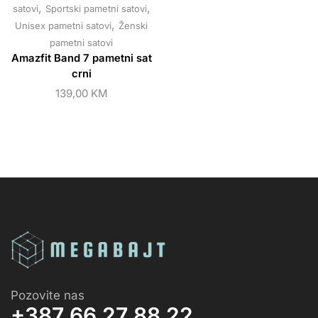
,
,
satovi
Sportski pametni satovi
,
Unisex pametni satovi
Ženski
pametni satovi
Amazfit Band 7 pametni sat
crni
139,00
KM
Pozovite nas
+387 66 27 88 22