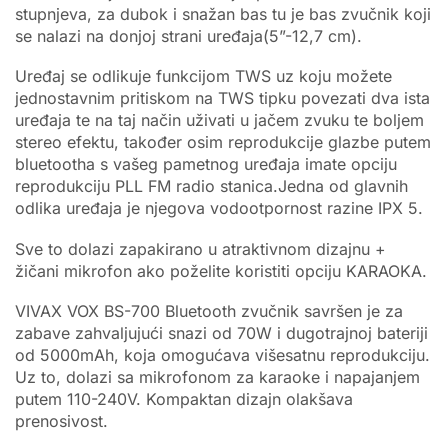
stupnjeva, za dubok i snažan bas tu je bas zvučnik koji
se nalazi na donjoj strani uređaja(5”-12,7 cm).
Uređaj se odlikuje funkcijom TWS uz koju možete
jednostavnim pritiskom na TWS tipku povezati dva ista
uređaja te na taj način uživati u jačem zvuku te boljem
stereo efektu, također osim reprodukcije glazbe putem
bluetootha s vašeg pametnog uređaja imate opciju
reprodukciju PLL FM radio stanica.Jedna od glavnih
odlika uređaja je njegova vodootpornost razine IPX 5.
Sve to dolazi zapakirano u atraktivnom dizajnu +
žičani mikrofon ako poželite koristiti opciju KARAOKA.
VIVAX VOX BS-700 Bluetooth zvučnik savršen je za
zabave zahvaljujući snazi od 70W i dugotrajnoj bateriji
od 5000mAh, koja omogućava višesatnu reprodukciju.
Uz to, dolazi sa mikrofonom za karaoke i napajanjem
putem 110-240V. Kompaktan dizajn olakšava
prenosivost.