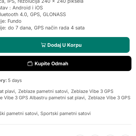
nča, IPS, rezolucija 240 x 240 piksela
stav : Android i iOS
Bluetooth 4.0, GPS, GLONASS
ije: Fundo
rije: do 7 dana, GPS način rada 4 sata
Dodaj U Korpu
Kupite Odmah
ery:
5 days
t plavi
,
Zeblaze pametni satovi
,
Zeblaze Vibe 3 GPS
e Vibe 3 GPS Albastru pametni sat plavi
,
Zeblaze Vibe 3 GPS
ki pametni satovi
,
Sportski pametni satovi