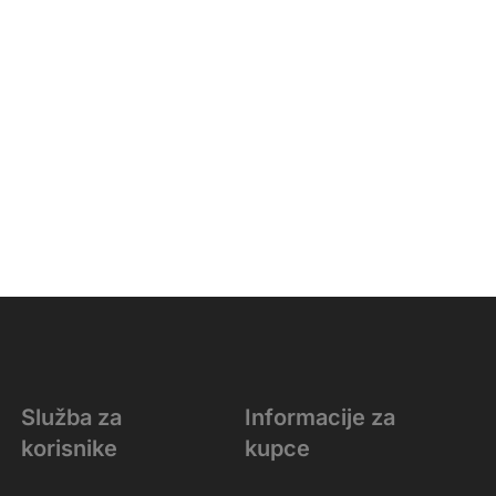
Služba za
Informacije za
korisnike
kupce