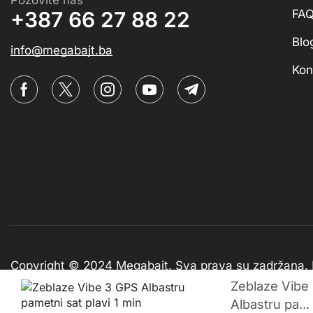
Pozovite nas
FA
+387 66 27 88 22
Blo
info@megabajt.ba
Kon
Copyright © 2024 Megabajt.
Sva prava su zadržana.
Zeblaze Vibe
Albastru pa...