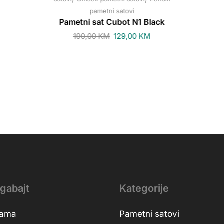
pametni satovi
Pametni sat Cubot N1 Black
190,00
KM
129,00
KM
gabajt
Kategorije
nama
Pametni satovi