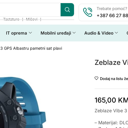
Trebate pomoć? 
+387 66 27 88
❘
❘
❘
Tastature
Miševi
IT oprema
Mobilni uređaji
Audio & Video
3 GPS Albastru pametni sat plavi
Zeblaze Vi
Dodaj na listu že
165,00
K
Zeblaze Vibe 3 
– Materijal: DL