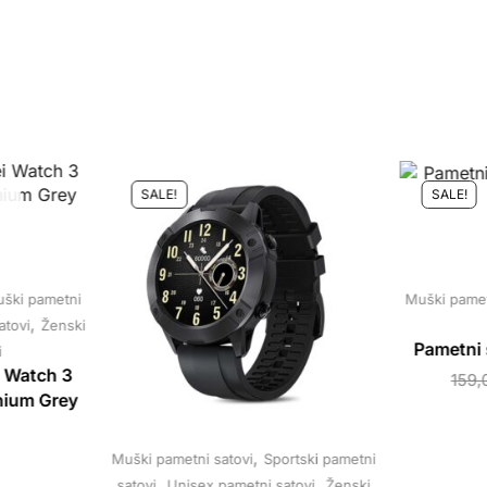
SALE!
SALE!
ški pametni
Muški pamet
,
atovi
Ženski
Pametni 
i
 Watch 3
159
nium Grey
M
,
Muški pametni satovi
Sportski pametni
,
,
satovi
Unisex pametni satovi
Ženski