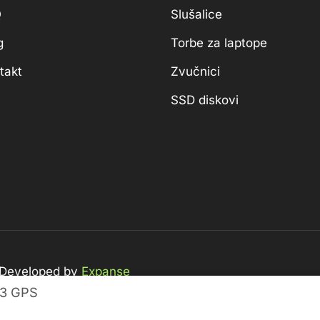
Q
Slušalice
g
Torbe za laptope
takt
Zvučnici
SSD diskovi
 Developed by
Expanse
 3 GPS