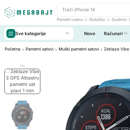
Traži
iPhone 14
❘
❘
Pametni satovi
Slušalice
Zvučnici
Sve kategorije
Novo
Računari
Početna
Pametni satovi
Muški pametni satovi
Zeblaze Vibe 