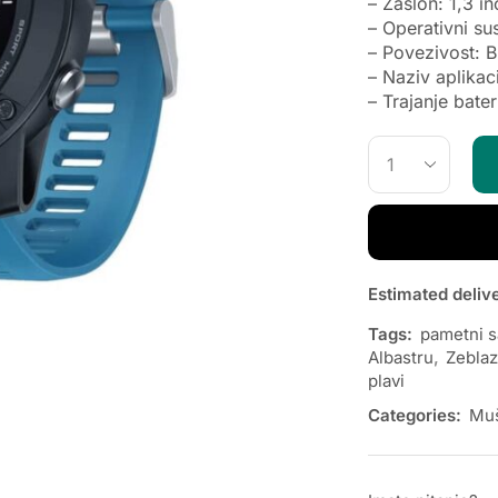
– Zaslon: 1,3 i
– Operativni su
– Povezivost: 
– Naziv aplikac
– Trajanje bate
Estimated deliv
Tags:
pametni sa
Albastru
,
Zeblaz
plavi
Categories:
Muš