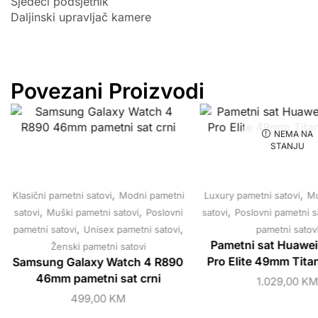
Sjedeći podsjetnik
Daljinski upravljač kamere
Povezani Proizvodi
NEMA NA
STANJU
,
,
Klasični pametni satovi
Modni pametni
Luxury pametni satovi
Mu
,
,
,
satovi
Muški pametni satovi
Poslovni
satovi
Poslovni pametni s
,
,
pametni satovi
Unisex pametni satovi
pametni satov
Pametni sat Huawei
Ženski pametni satovi
Pro Elite 49mm Tita
Samsung Galaxy Watch 4 R890
46mm pametni sat crni
1.029,00
K
499,00
KM