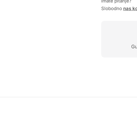
Imate pitanje?
Slobodno
nas ko
Gu