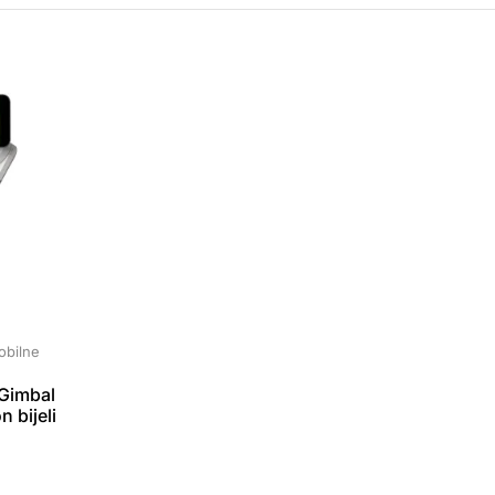
mobilne
Gimbal
n bijeli