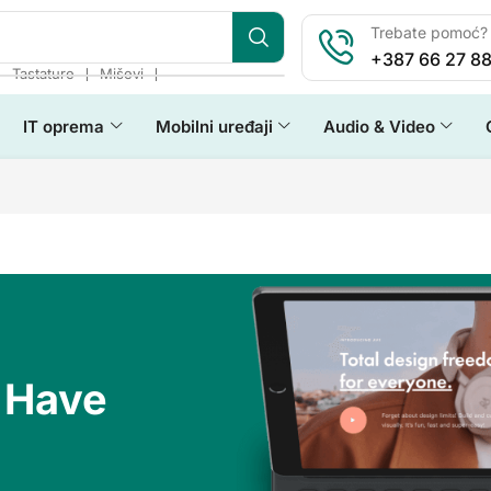
Trebate pomoć? 
+387 66 27 88
❘
❘
❘
Tastature
Miševi
IT oprema
Mobilni uređaji
Audio & Video
 Have