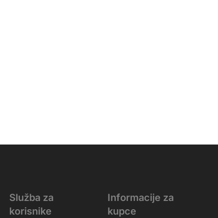
Služba za
Informacije za
korisnike
kupce