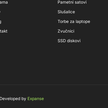
nama
Pametni satovi
Q
Slušalice
g
Torbe za laptope
takt
Zvučnici
SSD diskovi
 Developed by
Expanse