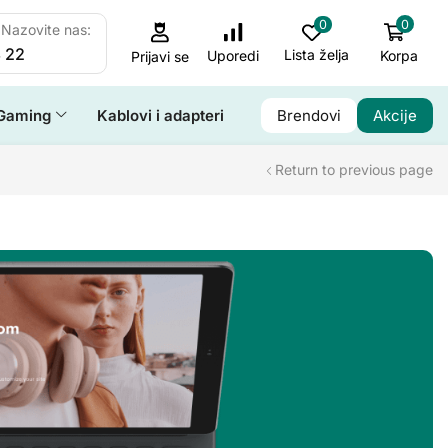
0
0
Nazovite nas:
 22
Lista želja
Korpa
Uporedi
Prijavi se
Gaming
Kablovi i adapteri
Brendovi
Akcije
Return to previous page