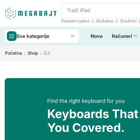
Traži
iPad
❘
❘
Pametni satovi
Slušalice
Zvučnici
Sve kategorije
Novo
Računari
Početna
Shop
DJI
Find the right keyboard for you
Keyboards That
You Covered.