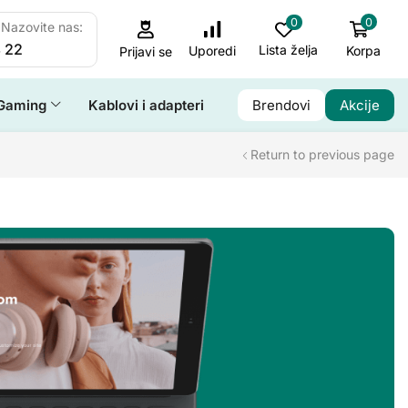
0
0
Nazovite nas:
 22
Lista želja
Korpa
Uporedi
Prijavi se
Gaming
Kablovi i adapteri
Brendovi
Akcije
Return to previous page