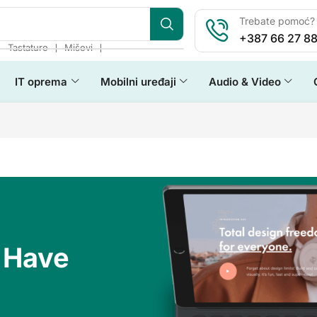
Trebate pomoć? 
+387 66 27 88
❘
❘
❘
Tastature
Miševi
IT oprema
Mobilni uređaji
Audio & Video
 Have