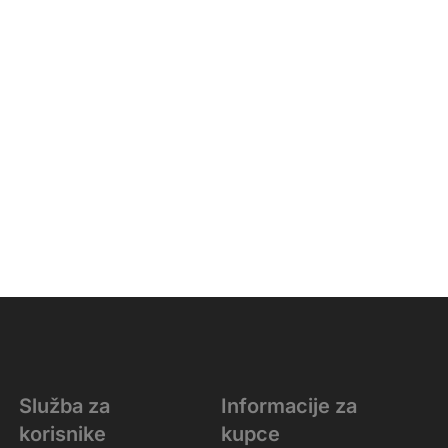
Služba za
Informacije za
korisnike
kupce