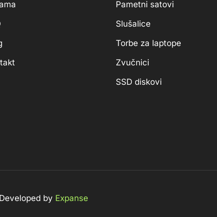
nama
Pametni satovi
Q
Slušalice
g
Torbe za laptope
takt
Zvučnici
SSD diskovi
 Developed by
Expanse