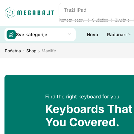
Traži
iPad
❘
❘
Pametni satovi
Slušalice
Zvučnici
Sve kategorije
Novo
Računari
Početna
Shop
Maxlife
Find the right keyboard for you
Keyboards That
You Covered.