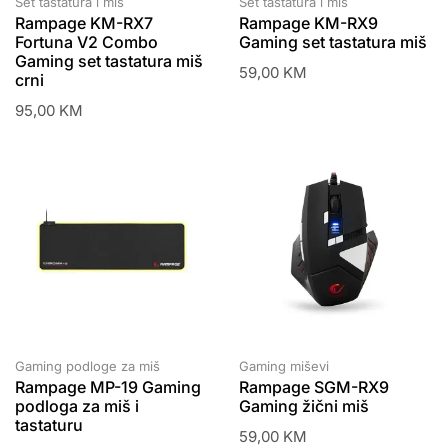
Set tastatura i miš
Set tastatura i miš
Rampage KM-RX7
Rampage KM-RX9
Fortuna V2 Combo
Gaming set tastatura miš
Gaming set tastatura miš
59,00
KM
crni
95,00
KM
Gaming podloge za miš
Gaming miševi
Rampage MP-19 Gaming
Rampage SGM-RX9
podloga za miš i
Gaming žični miš
tastaturu
59,00
KM