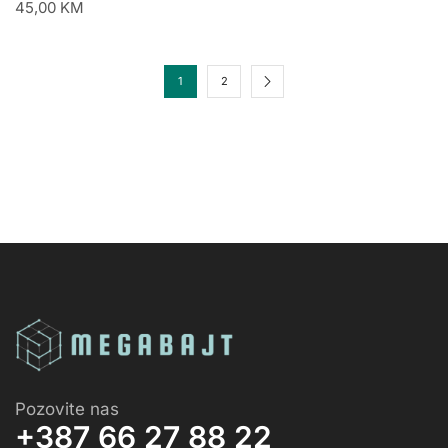
45,00
KM
1
2
Pozovite nas
+387 66 27 88 22