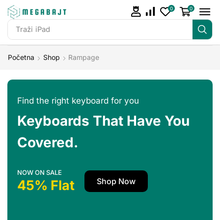
0
0
Traži
iPad
Početna
Shop
Rampage
Find the right keyboard for you
Keyboards That Have You
Covered.
NOW ON SALE
Shop Now
45% Flat