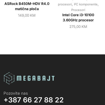
ASRock B450M-HDV R4.0
,
,
procesori
PC komponente
matična ploča
Procesori
Intel Core i3-10100
149,00
KM
3.60GHz procesor
275,00
KM
Pozovite nas
+387 66 27 88 22