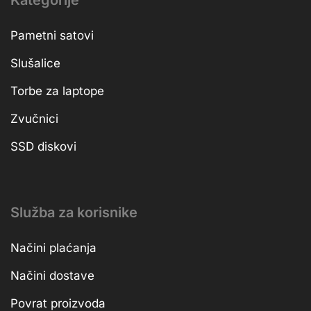
Pametni satovi
Slušalice
Torbe za laptope
Zvučnici
SSD diskovi
Služba za korisnike
Načini plaćanja
Načini dostave
Povrat proizvoda