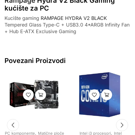
Rampage
Hydra V2 Black Gaming
kućište za PC
Kucište gaming
RAMPAGE HYDRA V2 BLACK
Tempered Glass Type-C + USB3.0 4*ARGB Infinity Fan
+ Hub E-ATX Exclusive Gaming
Povezani Proizvodi
,
,
PC komponente
Matične ploče
Intel i3 procesori
Intel