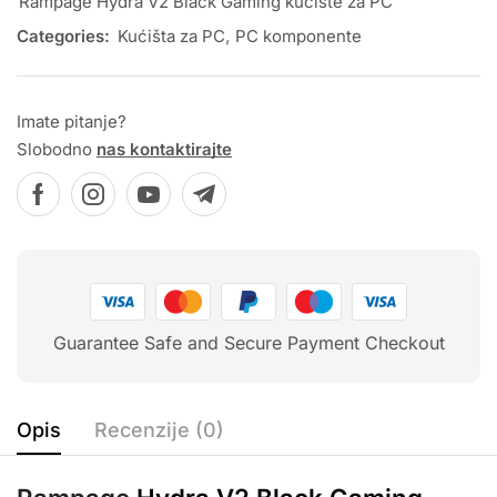
Rampage Hydra V2 Black Gaming kućište za PC
Categories:
Kućišta za PC
,
PC komponente
Imate pitanje?
Slobodno
nas kontaktirajte
Guarantee Safe and Secure Payment Checkout
Opis
Recenzije (0)