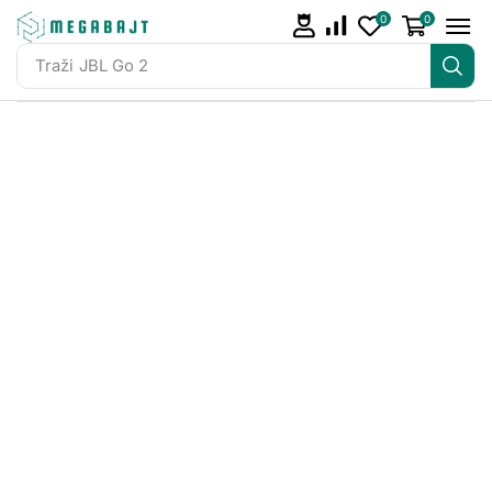
0
0
Traži
JBL Go 2