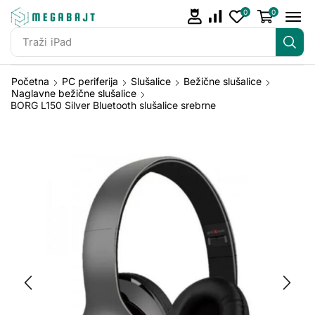
0
0
Traži
iPad
Početna
PC periferija
Slušalice
Bežične slušalice
Naglavne bežične slušalice
BORG L150 Silver Bluetooth slušalice srebrne