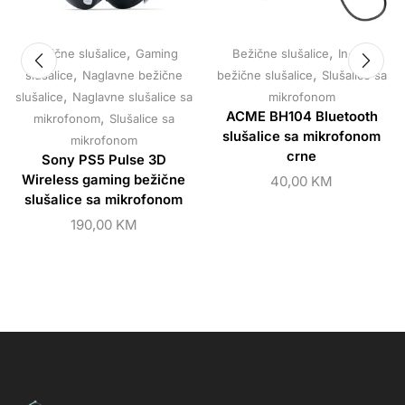
,
,
Bežične slušalice
Gaming
Bežične slušalice
In-Ear
,
,
slušalice
Naglavne bežične
bežične slušalice
Slušalice sa
,
slušalice
Naglavne slušalice sa
mikrofonom
,
ACME BH104 Bluetooth
mikrofonom
Slušalice sa
slušalice sa mikrofonom
mikrofonom
crne
Sony PS5 Pulse 3D
Wireless gaming bežične
40,00
KM
slušalice sa mikrofonom
190,00
KM