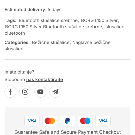
Estimated delivery:
5 days
Tags:
Bluetooth slušalice srebrne
,
BORG L150 Silver
,
BORG L150 Silver Bluetooth slušalice srebrne
,
slusalice
bluetooth
Categories:
Bežične slušalice
,
Naglavne bežične
slušalice
Imate pitanje?
Slobodno
nas kontaktirajte
Guarantee Safe and Secure Payment Checkout