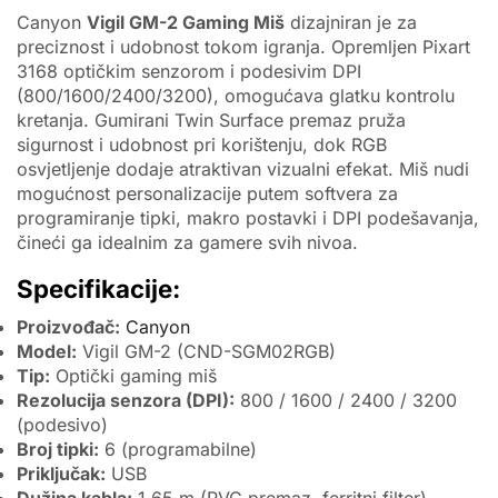
Canyon
Vigil GM-2 Gaming Miš
dizajniran je za
preciznost i udobnost tokom igranja. Opremljen Pixart
3168 optičkim senzorom i podesivim DPI
(800/1600/2400/3200), omogućava glatku kontrolu
kretanja. Gumirani Twin Surface premaz pruža
sigurnost i udobnost pri korištenju, dok RGB
osvjetljenje dodaje atraktivan vizualni efekat. Miš nudi
mogućnost personalizacije putem softvera za
programiranje tipki, makro postavki i DPI podešavanja,
čineći ga idealnim za gamere svih nivoa.
Specifikacije:
Proizvođač:
Canyon
Model:
Vigil GM-2 (CND-SGM02RGB)
Tip:
Optički gaming miš
Rezolucija senzora (DPI):
800 / 1600 / 2400 / 3200
(podesivo)
Broj tipki:
6 (programabilne)
Priključak:
USB
Dužina kabla:
1.65 m (PVC premaz, ferritni filter)