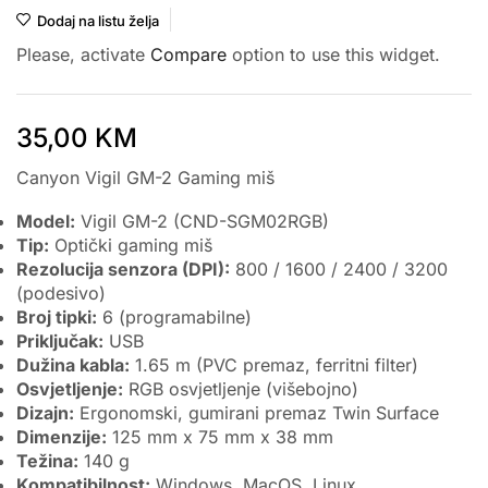
Dodaj na listu želja
Please, activate
Compare
option to use this widget.
35,00
KM
Canyon Vigil GM-2 Gaming miš
Model:
Vigil GM-2 (CND-SGM02RGB)
Tip:
Optički gaming miš
Rezolucija senzora (DPI):
800 / 1600 / 2400 / 3200
(podesivo)
Broj tipki:
6 (programabilne)
Priključak:
USB
Dužina kabla:
1.65 m (PVC premaz, ferritni filter)
Osvjetljenje:
RGB osvjetljenje (višebojno)
Dizajn:
Ergonomski, gumirani premaz Twin Surface
Dimenzije:
125 mm x 75 mm x 38 mm
Težina:
140 g
Kompatibilnost:
Windows, MacOS, Linux