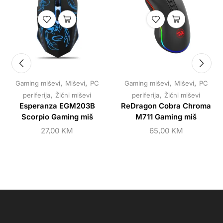
,
,
,
,
Gaming miševi
Miševi
PC
Gaming miševi
Miševi
PC
,
,
periferija
Žični miševi
periferija
Žični miševi
Esperanza EGM203B
ReDragon Cobra Chroma
Scorpio Gaming miš
M711 Gaming miš
27,00
KM
65,00
KM