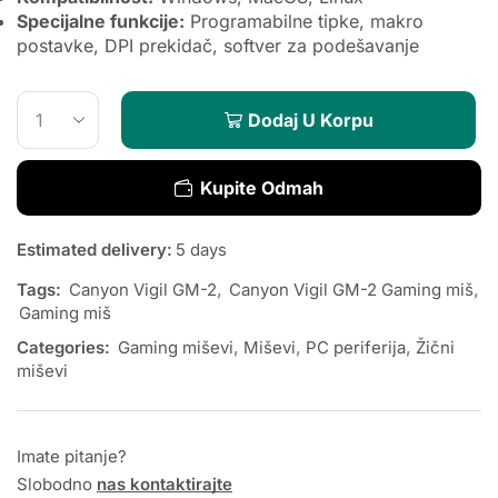
Specijalne funkcije:
Programabilne tipke, makro
postavke, DPI prekidač, softver za podešavanje
Dodaj U Korpu
Kupite Odmah
Estimated delivery:
5 days
Tags:
Canyon Vigil GM-2
,
Canyon Vigil GM-2 Gaming miš
,
Gaming miš
Categories:
Gaming miševi
,
Miševi
,
PC periferija
,
Žični
miševi
Imate pitanje?
Slobodno
nas kontaktirajte