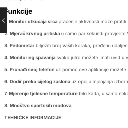
Funkcije
1. Monitor otkucaja srca
praćenje aktivnosti može pratit
2. Mjerač krvnog pritiska
u samo par sekundi provjerite Va
3. Pedometar
bilježiti broj Vaših koraka, pređenu udaljen
4. Monitoring spavanja
svako jutro možete imati uvid u 
5. Pronađi svoj telefon
uz pomoć ove aplikacije možete p
6. Dodir preko cijelog zaslona
uz opciju mjenjanja izbor
7. Mjerenje tjelesne temperature
bilo kada, u samo nek
8. Mnoštvo sportskih modova
TEHNIČKE INFORMACIJE