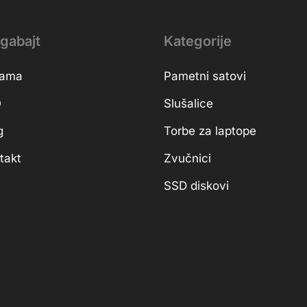
gabajt
Kategorije
nama
Pametni satovi
Q
Slušalice
g
Torbe za laptope
takt
Zvučnici
SSD diskovi