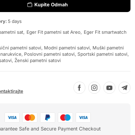
Kupite Odmah
ery:
5 days
pametni sat
,
Eger Fit pametni sat Areo
,
Eger Fit smartwatch
sični pametni satovi
,
Modni pametni satovi
,
Muški pametni
narukvice
,
Poslovni pametni satovi
,
Sportski pametni satovi
,
satovi
,
Ženski pametni satovi
ntaktirajte
arantee Safe and Secure Payment Checkout