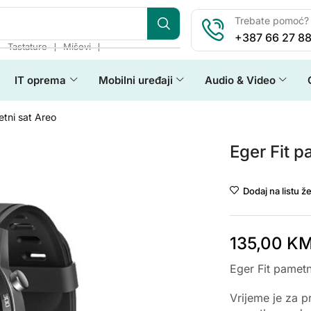
Trebate pomoć? 
+387 66 27 88
❘
❘
❘
Tastature
Miševi
IT oprema
Mobilni uređaji
Audio & Video
etni sat Areo
Eger Fit p
Dodaj na listu že
135,00
K
Eger Fit pametn
Vrijeme je za pr