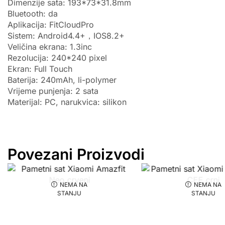
Dimenzije sata: 193*73*31.8mm
Bluetooth: da
Aplikacija: FitCloudPro
Sistem: Android4.4+，IOS8.2+
Veličina ekrana: 1.3inc
Rezolucija: 240*240 pixel
Ekran: Full Touch
Baterija: 240mAh, li-polymer
Vrijeme punjenja: 2 sata
Materijal: PC, narukvica: silikon
Povezani Proizvodi
NEMA NA
NEMA NA
STANJU
STANJU