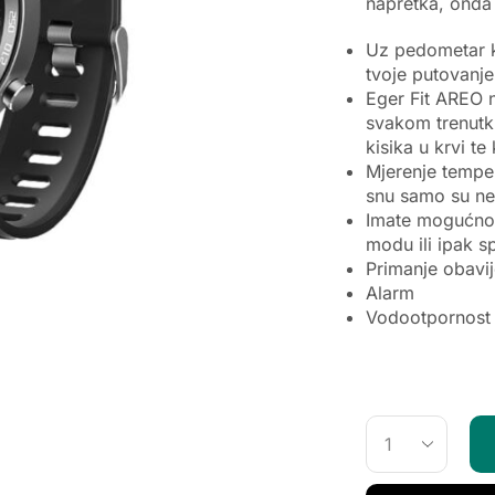
napretka, onda 
Uz pedometar ko
tvoje putovanje
Eger Fit AREO n
svakom trenutku
kisika u krvi te
Mjerenje tempe
snu samo su nek
Imate mogućnost
modu ili ipak s
Primanje obavij
Alarm
Vodootpornost 