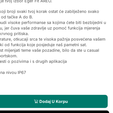
je tvoj izbor Eger Fit AREO.
ji broji svaki tvoj korak ostat će zabilježeno svako
 od tačke A do B.
udi visoke performanse sa kojima ćete biti bezbijedni u
, jer čuva vaše zdravlje uz pomoć funkcija mjerenja
 krvnog pritiska.
rature, otkucaji srca te visoka pažnja posvećena vašem
i od funkcija koje posjeduje naš pametni sat.
 mijenjati teme vaše pozadine, bilo da ste u casual
portskom.
esti o pozivima i s drugih aplikacija
na nivou IP67
Dodaj U Korpu