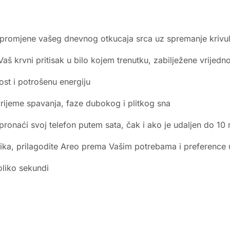
i promjene vašeg dnevnog otkucaja srca uz spremanje krivul
š krvni pritisak u bilo kojem trenutku, zabilježene vrijednost
ost i potrošenu energiju
vrijeme spavanja, faze dubokog i plitkog sna
ronaći svoj telefon putem sata, čak i ako je udaljen do 10
nika, prilagodite Areo prema Vašim potrebama i preference u
oliko sekundi