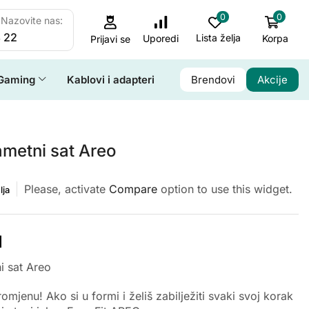
0
0
Nazovite nas:
 22
Lista želja
Korpa
Uporedi
Prijavi se
Gaming
Kablovi i adapteri
Brendovi
Akcije
ametni sat Areo
Please, activate
Compare
option to use this widget.
lja
M
i sat Areo
omjenu! Ako si u formi i želiš zabilježiti svaki svoj korak