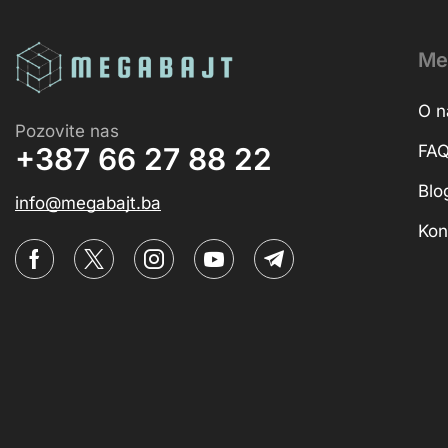
Me
O 
Pozovite nas
FA
+387 66 27 88 22
Blo
info@megabajt.ba
Kon