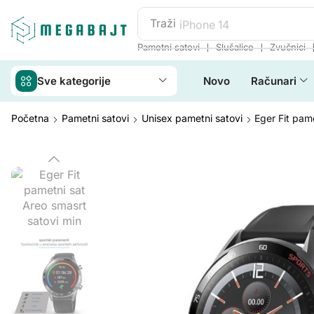
Traži
iPhone 14
❘
❘
Pametni satovi
Slušalice
Zvučnici
Sve kategorije
Novo
Računari
Početna
Pametni satovi
Unisex pametni satovi
Eger Fit pam