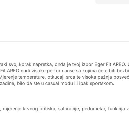
 svaki svoj korak napretka, onda je tvoj izbor Eger Fit AREO.
Fit AREO nudi visoke performanse sa kojima ćete biti bezbi
. Mjerenje temperature, otkucaji srca te visoka pažnja posv
adine, bilo da ste u casual modu ili ipak sportskom.
, mjerenje krvnog pritiska, saturacije, pedometar, funkcija 