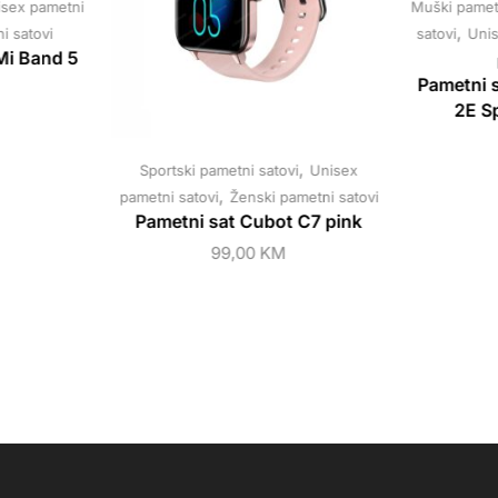
sex pametni
Muški pametn
,
i satovi
satovi
Unis
Mi Band 5
Pametni 
2E S
,
Sportski pametni satovi
Unisex
,
pametni satovi
Ženski pametni satovi
Pametni sat Cubot C7 pink
99,00
KM