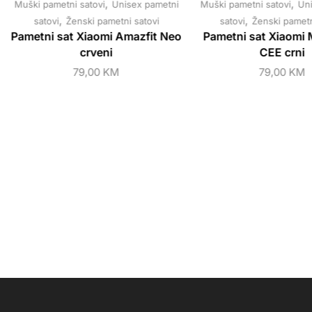
,
,
Muški pametni satovi
Unisex pametni
Muški pametni satovi
Uni
,
,
satovi
Ženski pametni satovi
satovi
Ženski pametn
Pametni sat Xiaomi Amazfit Neo
Pametni sat Xiaomi 
crveni
CEE crni
79,00
KM
79,00
KM