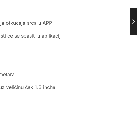
je otkucaja srca u APP
i će se spasiti u aplikaciji
 metara
z veličinu čak 1.3 incha