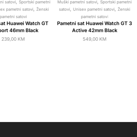
,
,
i satovi
Sportski pametni
Muški pametni satovi
Sportski pametni
,
,
,
ex pametni satovi
Ženski
satovi
Unisex pametni satovi
Ženski
pametni satovi
pametni satovi
sat Huawei Watch GT
Pametni sat Huawei Watch GT 3
port 46mm Black
Active 42mm Black
239,00
KM
549,00
KM