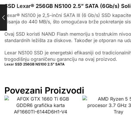
SSD
Lexar
® 256GB NS100 2.5” SATA (6Gb/s) Sol
Lexar® NS100 je 2,5-inčni SATA III (6 Gb/s) SSD kapacite
pisanja do 440 MB/s, što omogućava brže pokretanje siste
Ovaj SSD koristi NAND Flash memoriju s trostrukim nivoo
standardnih ležišta za diskove. Također je otporan na ud
Lexar NS100 SSD je energetski efikasniji od tradicionaln
trogodišnju ograničenu garanciju na ovaj proizvod.
Lexar
SSD 256GB NS100 2.5” SATA
Povezani Proizvodi