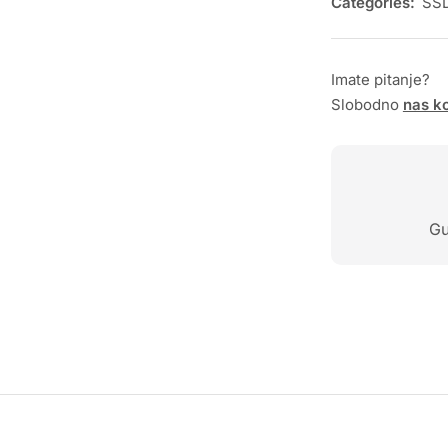
Categories:
SSD
Imate pitanje?
Slobodno
nas ko
Gu