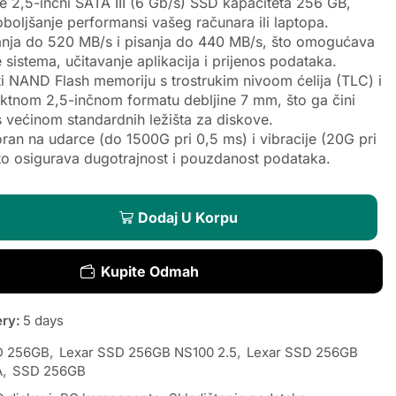
 2,5-inčni SATA III (6 Gb/s) SSD kapaciteta 256 GB,
oboljšanje performansi vašeg računara ili laptopa.
tanja do 520 MB/s i pisanja do 440 MB/s, što omogućava
 sistema, učitavanje aplikacija i prijenos podataka.
i NAND Flash memoriju s trostrukim nivoom ćelija (TLC) i
ktnom 2,5-inčnom formatu debljine 7 mm, što ga čini
 većinom standardnih ležišta za diskove.
ran na udarce (do 1500G pri 0,5 ms) i vibracije (20G pri
to osigurava dugotrajnost i pouzdanost podataka.
Dodaj U Korpu
Kupite Odmah
ery:
5 days
D 256GB
,
Lexar SSD 256GB NS100 2.5
,
Lexar SSD 256GB
A
,
SSD 256GB