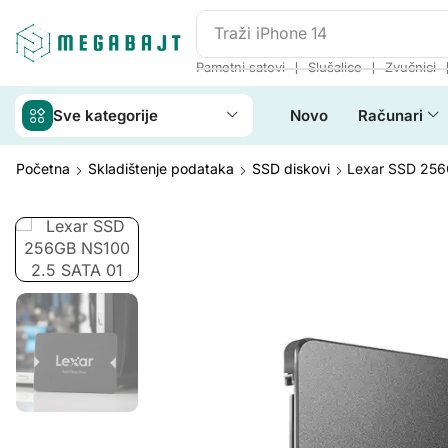
Traži
iPhone 14
❘
❘
Pametni satovi
Slušalice
Zvučnici
Sve kategorije
Novo
Računari
Početna
Skladištenje podataka
SSD diskovi
Lexar SSD 256