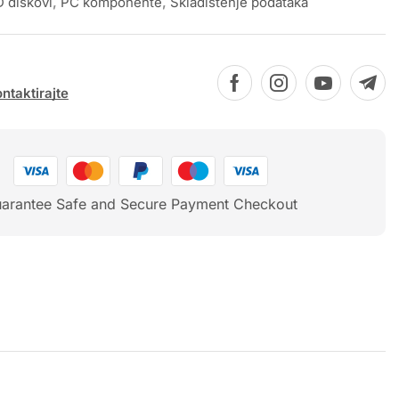
 diskovi
,
PC komponente
,
Skladištenje podataka
ntaktirajte
arantee Safe and Secure Payment Checkout