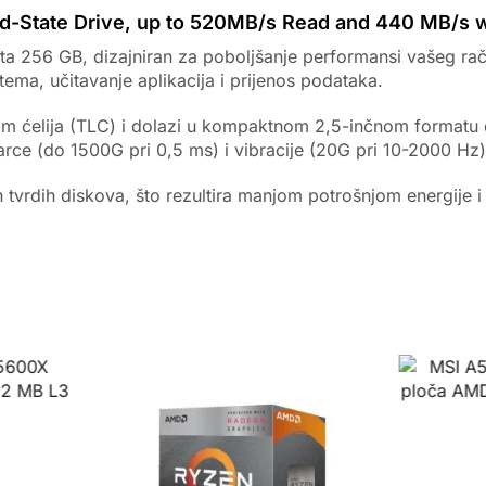
id-State Drive, up to 520MB/s Read and 440 MB/s
ta 256 GB, dizajniran za poboljšanje performansi vašeg raču
ma, učitavanje aplikacija i prijenos podataka.
m ćelija (TLC) i dolazi u kompaktnom 2,5-inčnom formatu d
arce (do 1500G pri 0,5 ms) i vibracije (20G pri 10-2000 Hz
ih tvrdih diskova, što rezultira manjom potrošnjom energije