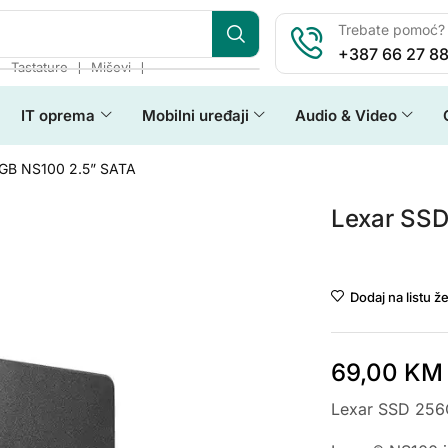
Trebate pomoć? 
+387 66 27 88
❘
❘
❘
Tastature
Miševi
IT oprema
Mobilni uređaji
Audio & Video
GB NS100 2.5” SATA
Lexar SS
Lexar
Dodaj na listu že
69,00
KM
Lexar SSD 256