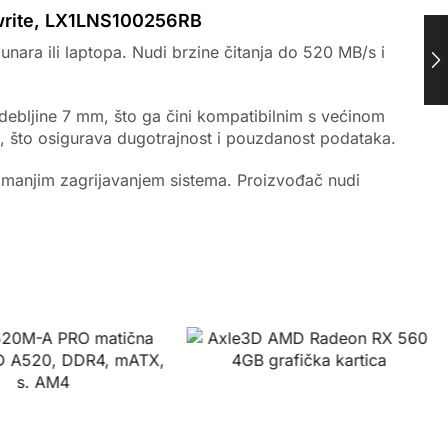
 write, LX1LNS100256RB
nara ili laptopa. Nudi brzine čitanja do 520 MB/s i
ebljine 7 mm, što ga čini kompatibilnim s većinom
), što osigurava dugotrajnost i pouzdanost podataka.
 i manjim zagrijavanjem sistema. Proizvođač nudi