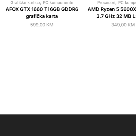
,
,
Grafičke kartice
PC komponente
Procesori
PC komp
AFOX GTX 1660 Ti 6GB GDDR6
AMD Ryzen 5 5600X
grafička karta
3.7 GHz 32 MB L
599,00
KM
349,00
KM