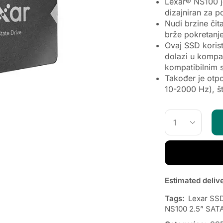
Lexar® NS100 je
dizajniran za p
Nudi brzine či
brže pokretanje
Ovaj SSD korist
dolazi u kompa
kompatibilnim s
Također je otpo
10-2000 Hz), š
Estimated deliv
Tags:
Lexar SS
NS100 2.5” SAT