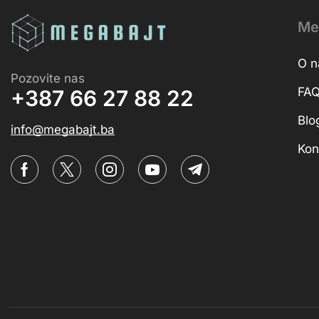
Me
O 
Pozovite nas
FA
+387 66 27 88 22
Blo
info@megabajt.ba
Kon