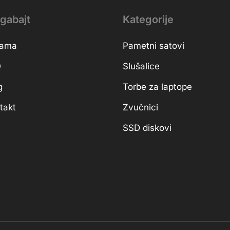
gabajt
Kategorije
nama
Pametni satovi
Q
Slušalice
g
Torbe za laptope
takt
Zvučnici
SSD diskovi