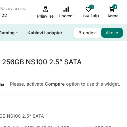
0
0
Nazovite nas:
 22
Lista želja
Korpa
Uporedi
Prijavi se
Gaming
Kablovi i adapteri
Brendovi
Akcije
D 256GB NS100 2.5” SATA
Please, activate
Compare
option to use this widget.
lja
GB NS100 2.5” SATA