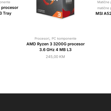
onente
Matične 
 procesor
matične 
3 Tray
MSI A5
,
Procesori
PC komponente
AMD Ryzen 3 3200G procesor
3.6 GHz 4 MB L3
245,00
KM