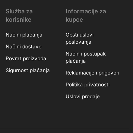
Služba za
Informacije za
korisnike
kupce
Načini plaćanja
Opšti uslovi
poslovanja
Načini dostave
Način i postupak
Povrat proizvoda
plaćanja
Sigurnost plaćanja
Reklamacije i prigovori
Politika privatnosti
Uslovi prodaje