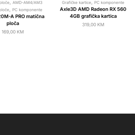
,
,
ploče
AMD-AM4/AM3
Grafičke kartice
PC komponente
,
Axle3D AMD Radeon RX 560
ploče
PC komponente
4GB grafička kartica
20M-A PRO matična
ploča
319,00
KM
169,00
KM