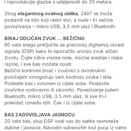
i reprodukcije glazbe s udaljenosti do 20 metara.
Zbog
elegantnog ovalnog oblika
, Z407 se može
postaviti na bilo koji radni stol, a nude i tri načina
povezivanja – mikro USB, 3,5 mm ulaz i Bluetooth.
BIRAJ ODLIČAN ZVUK … BEŽIČNO
80 vata snage priključilo se preciznoj digitalnoj obradi
signala (DSP) kako bi isporučilo uronjiv zvuk sličan
životu. Čujte oštre visoke note, moćne srednje i niske
razine, i sve bas možete nositi.
Bežični kontrolni birač i zvučnici s dvostrukim
položajem omogućuju vam kontrolu zvuka i stila.
Podesite bas i volumen iz cijele sobe. Postavite
zvučnike vodoravno ili okomito. Povezivanje putem
Bluetooth, mikro USB, 3.5 mm ulaz, ili sve tri-i
prekidač između njih. Čak i iz cijele sobe.
BAS ZADOVOLJAVA JASNOĆU
20 vata bas, plus DSP vodi vas do slatke ravnoteže
dubine i jasnoće. Navodni subwoofer koji puca iz vatre