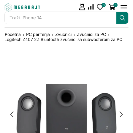
0
0
Traži
iPhone 14
Početna
PC periferija
Zvučnici
Zvučnici za PC
Logitech Z407 2.1 Bluetooth zvučnici sa subwooferom za PC