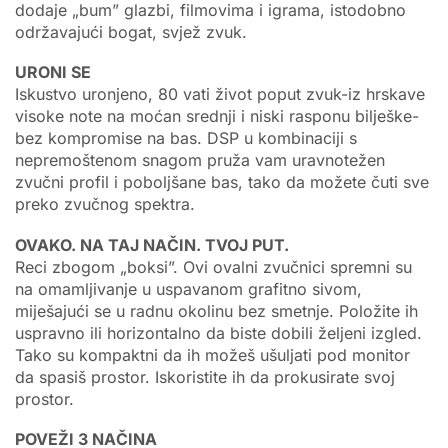
dodaje „bum” glazbi, filmovima i igrama, istodobno
održavajući bogat, svjež zvuk.
URONI SE
Iskustvo uronjeno, 80 vati život poput zvuk-iz hrskave
visoke note na moćan srednji i niski rasponu bilješke-
bez kompromise na bas. DSP u kombinaciji s
nepremoštenom snagom pruža vam uravnotežen
zvučni profil i poboljšane bas, tako da možete čuti sve
preko zvučnog spektra.
OVAKO. NA TAJ NAČIN. TVOJ PUT.
Reci zbogom „boksi”. Ovi ovalni zvučnici spremni su
na omamljivanje u uspavanom grafitno sivom,
miješajući se u radnu okolinu bez smetnje. Položite ih
uspravno ili horizontalno da biste dobili željeni izgled.
Tako su kompaktni da ih možeš ušuljati pod monitor
da spasiš prostor. Iskoristite ih da prokusirate svoj
prostor.
POVEŽI 3 NAČINA