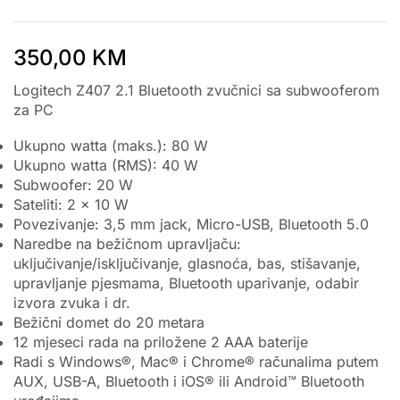
350,00
KM
Logitech Z407 2.1 Bluetooth zvučnici sa subwooferom
za PC
Ukupno watta (maks.): 80 W
Ukupno watta (RMS): 40 W
Subwoofer: 20 W
Sateliti: 2 x 10 W
Povezivanje: 3,5 mm jack, Micro-USB, Bluetooth 5.0
Naredbe na bežičnom upravljaču:
uključivanje/isključivanje, glasnoća, bas, stišavanje,
upravljanje pjesmama, Bluetooth uparivanje, odabir
izvora zvuka i dr.
Bežični domet do 20 metara
12 mjeseci rada na priložene 2 AAA baterije
Radi s Windows®, Mac® i Chrome® računalima putem
AUX, USB-A, Bluetooth i iOS® ili Android™ Bluetooth