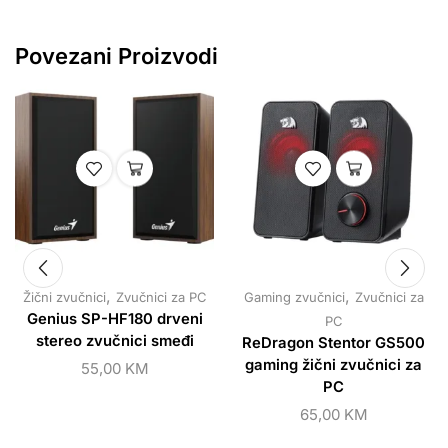
Povezani Proizvodi
,
,
Žični zvučnici
Zvučnici za PC
Gaming zvučnici
Zvučnici za
Genius SP-HF180 drveni
PC
stereo zvučnici smeđi
ReDragon Stentor GS500
gaming žični zvučnici za
55,00
KM
PC
65,00
KM