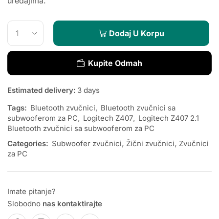
uređajima.
Dodaj U Korpu
Kupite Odmah
Estimated delivery:
3 days
Tags:
Bluetooth zvučnici
,
Bluetooth zvučnici sa
subwooferom za PC
,
Logitech Z407
,
Logitech Z407 2.1
Bluetooth zvučnici sa subwooferom za PC
Categories:
Subwoofer zvučnici
,
Žični zvučnici
,
Zvučnici
za PC
Imate pitanje?
Slobodno
nas kontaktirajte