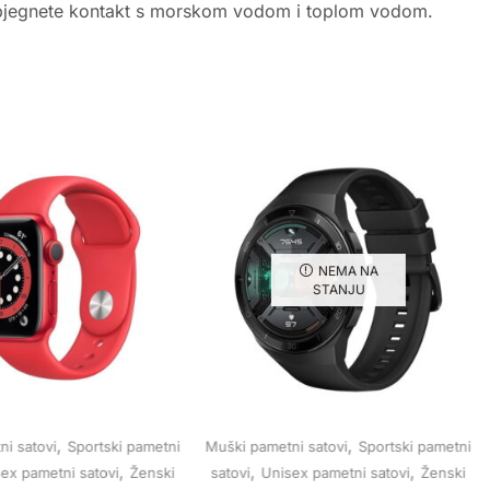
a izbjegnete kontakt s morskom vodom i toplom vodom.
NEMA NA
STANJU
,
,
i satovi
Sportski pametni
Muški pametni satovi
Sportski pametni
,
,
,
ex pametni satovi
Ženski
satovi
Unisex pametni satovi
Ženski