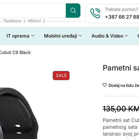
Trebate pomoć? 
+387 66 27 88
❘
❘
❘
Tastature
Miševi
IT oprema
Mobilni uređaji
Audio & Video
Cubot C9 Black
Pametni s
SALE
Dodaj na listu že
135,00
K
Pametni sat Cu
pametnog sata 
lansirao svoj p