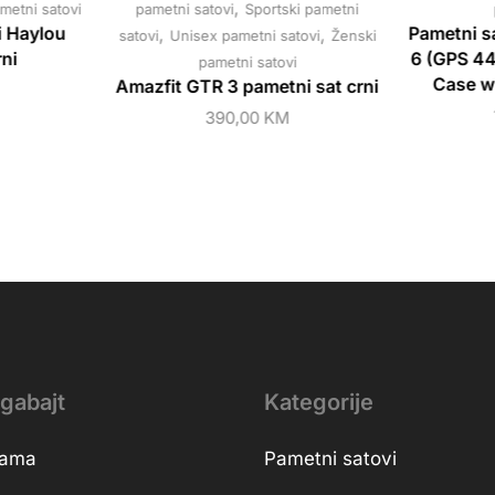
,
metni satovi
pametni satovi
Sportski pametni
i Haylou
,
,
Pametni s
satovi
Unisex pametni satovi
Ženski
ni
6 (GPS 4
pametni satovi
Case w
Amazfit GTR 3 pametni sat crni
390,00
KM
gabajt
Kategorije
nama
Pametni satovi