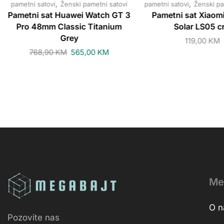
,
,
pametni satovi
Ženski pametni satovi
pametni satovi
Ženski pa
Pametni sat Huawei Watch GT 3
Pametni sat Xiaom
Pro 48mm Classic Titanium
Solar LS05 cr
Grey
119,00
KM
768,90
KM
565,00
KM
Me
O 
Pozovite nas