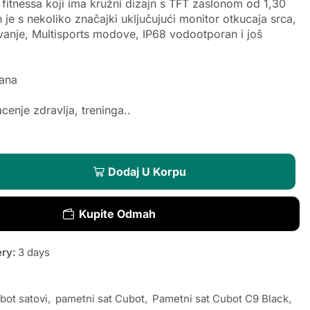
 fitnessa koji ima kružni dizajn s TFT zaslonom od 1,30
n je s nekoliko značajki uključujući monitor otkucaja srca,
vanje, Multisports modove, IP68 vodootporan i još
dana
acenje zdravlja, treninga..
Dodaj U Korpu
Kupite Odmah
ery:
3 days
bot satovi
,
pametni sat Cubot
,
Pametni sat Cubot C9 Black
,