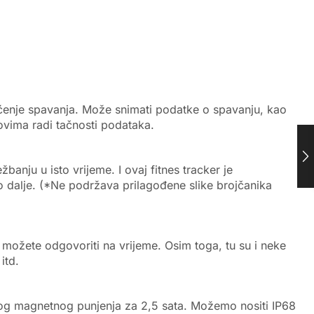
ćenje spavanja. Može snimati podatke o spavanju, kao
ovima radi tačnosti podataka.
banju u isto vrijeme. I ovaj fitnes tracker je
o dalje. (*Ne podržava prilagođene slike brojčanika
možete odgovoriti na vrijeme. Osim toga, tu su i neke
itd.
nog magnetnog punjenja za 2,5 sata. Možemo nositi IP68