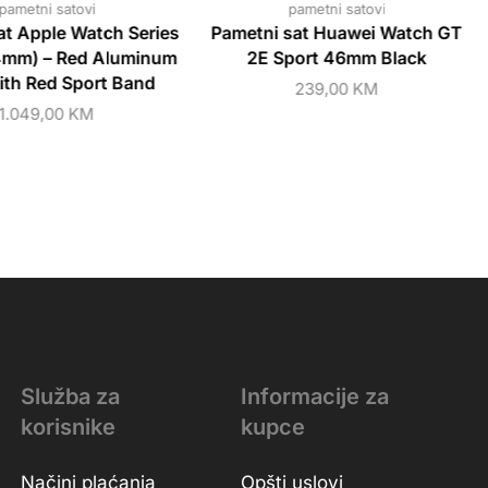
pametni satovi
pametni satovi
at Apple Watch Series
Pametni sat Huawei Watch GT
4mm) – Red Aluminum
2E Sport 46mm Black
ith Red Sport Band
239,00
KM
1.049,00
KM
Služba za
Informacije za
korisnike
kupce
Načini plaćanja
Opšti uslovi