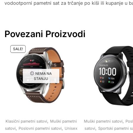
vodootporni pametni sat za trčanje po kiši ili kupanje u
Povezani Proizvodi
SALE!
NEMA NA
STANJU
,
,
Klasični pametni satovi
Muški pametni
Muški pametni satovi
Pos
,
,
,
satovi
Poslovni pametni satovi
Unisex
satovi
Sportski pametni s