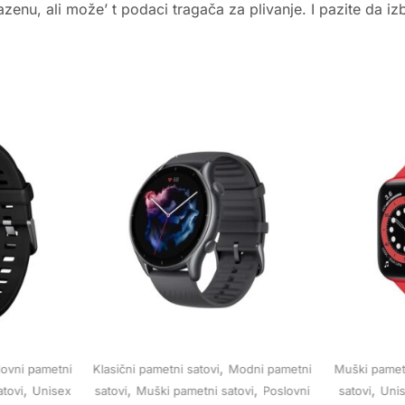
 bazenu, ali može’ t podaci tragača za plivanje. I pazite d
,
lovni pametni
Klasični pametni satovi
Modni pametni
Muški pametn
,
,
,
,
atovi
Unisex
satovi
Muški pametni satovi
Poslovni
satovi
Unis