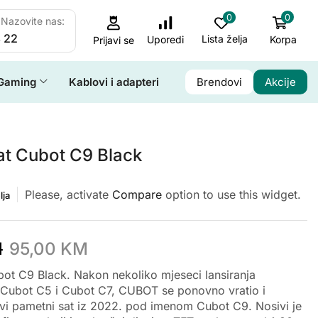
0
0
Nazovite nas:
 22
Lista želja
Korpa
Uporedi
Prijavi se
Gaming
Kablovi i adapteri
Brendovi
Akcije
at Cubot C9 Black
Please, activate
Compare
option to use this widget.
lja
M
95,00
KM
bot C9 Black. Nakon nekoliko mjeseci lansiranja
Cubot C5 i Cubot C7, CUBOT se ponovno vratio i
rvi pametni sat iz 2022. pod imenom Cubot C9. Nosivi je