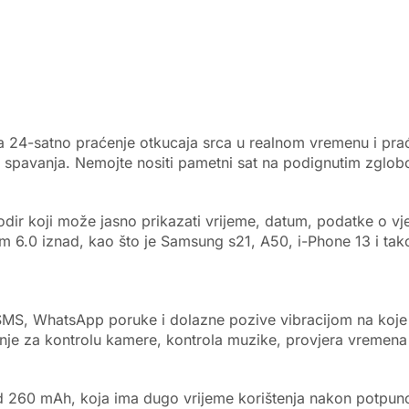
a 24-satno praćenje otkucaja srca u realnom vremenu i pra
e spavanja. Nemojte nositi pametni sat na podignutim zglob
odir koji može jasno prikazati vrijeme, datum, podatke o vjež
m 6.0 iznad, kao što je Samsung s21, A50, i-Phone 13 i tak
 SMS, WhatsApp poruke i dolazne pozive vibracijom na koje 
anje za kontrolu kamere, kontrola muzike, provjera vremena 
od 260 mAh, koja ima dugo vrijeme korištenja nakon potpu