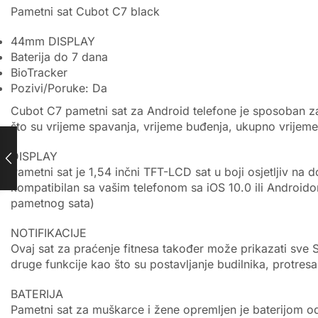
Pametni sat Cubot C7 black
44mm DISPLAY
Baterija do 7 dana
BioTracker
Pozivi/Poruke: Da
Cubot C7 pametni sat za Android telefone je sposoban z
što su vrijeme spavanja, vrijeme buđenja, ukupno vrijem
DISPLAY
Pametni sat je 1,54 inčni TFT-LCD sat u boji osjetljiv na d
kompatibilan sa vašim telefonom sa iOS 10.0 ili Androido
pametnog sata)
NOTIFIKACIJE
Ovaj sat za praćenje fitnesa također može prikazati sve
druge funkcije kao što su postavljanje budilnika, protres
BATERIJA
Pametni sat za muškarce i žene opremljen je baterijom 