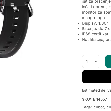
sat za praćenje
inča i opremlje
monitor za spa
mnogo toga.
Display: 1.30”
Baterija: do 7 
IP68 certifikat
Notifikacije, pr
Estimated deliv
SKU:
E_14557
Tags:
cubot
,
cu