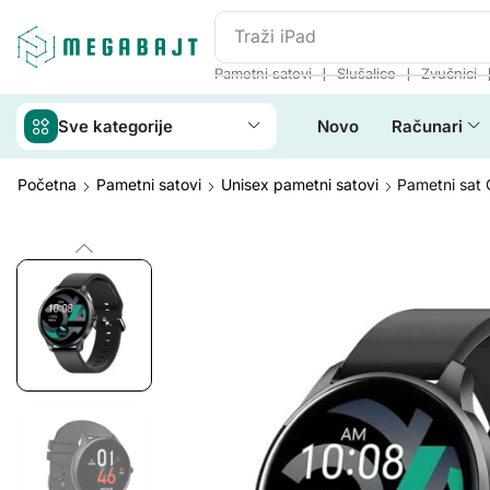
Traži
iPhone 14
❘
❘
Pametni satovi
Slušalice
Zvučnici
Sve kategorije
Novo
Računari
Početna
Pametni satovi
Unisex pametni satovi
Pametni sat 