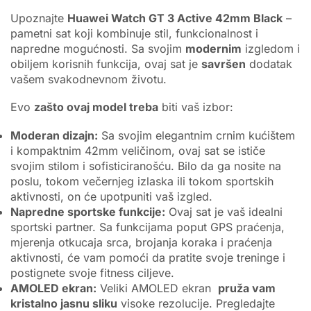
Upoznajte
Huawei Watch GT 3 Active 42mm Black
–
pametni sat koji kombinuje stil, funkcionalnost i
napredne mogućnosti. Sa svojim
modernim
izgledom i
obiljem korisnih funkcija, ovaj sat je
savršen
dodatak
vašem svakodnevnom životu.
Evo
zašto ovaj model treba
biti vaš izbor:
Moderan dizajn:
Sa svojim elegantnim crnim kućištem
i kompaktnim 42mm veličinom, ovaj sat se ističe
svojim stilom i sofisticiranošću. Bilo da ga nosite na
poslu, tokom večernjeg izlaska ili tokom sportskih
aktivnosti, on će upotpuniti vaš izgled.
Napredne sportske funkcije:
Ovaj sat je vaš idealni
sportski partner. Sa funkcijama poput GPS praćenja,
mjerenja otkucaja srca, brojanja koraka i praćenja
aktivnosti, će vam pomoći da pratite svoje treninge i
postignete svoje fitness ciljeve.
AMOLED ekran:
Veliki AMOLED ekran
pruža vam
kristalno jasnu sliku
visoke rezolucije. Pregledajte