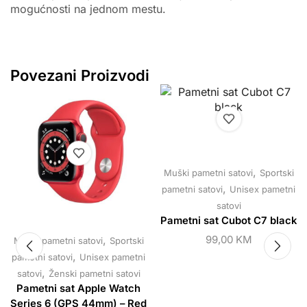
mogućnosti na jednom mestu.
Povezani Proizvodi
,
Muški pametni satovi
Sportski
,
pametni satovi
Unisex pametni
satovi
Pametni sat Cubot C7 black
,
99,00
KM
Muški pametni satovi
Sportski
,
pametni satovi
Unisex pametni
,
satovi
Ženski pametni satovi
Pametni sat Apple Watch
Series 6 (GPS 44mm) – Red