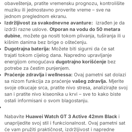
obaveštenja, pratite vremensku prognozu, kontrolišite
muziku ili jednostavno proverite vreme – sve na
jednom preglednom ekranu.
Izdržljivost za svakodnevne avanture:
izrađen je da
izdrži razne uslove.
Otporan na vodu do 50 metara
dubine
, možete ga nositi tokom plivanja, tuširanja ili u
kišnim danima bez brige o oštećenju.
Dugotrajna baterija:
Možete biti sigurni da će sat
trajati tokom cijelog dana. Napredno upravljanje
energijom omogućava
dugotrajno korišćenje
bez
potrebe za čestim punjenjem.
Praćenje zdravlja i wellnessa:
Ovaj pametni sat dolazi
sa nizom funkcija za praćenje
vašeg zdravlja.
Mjerite
svoje otkucaje srca, pratite nivo stresa, analizirajte svoj
san i pratite nivo kiseonika u krvi – sve to kako biste
ostali informisani o svom blagostanju.
Nabavite
Huawei Watch GT 3 Active 42mm Black
i
unaprijedite svoj stil i funkcionalnost. Ovaj pametni sat
će vam pružiti praktičnost, izdržljivost i napredne