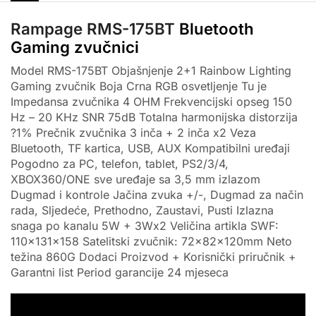
Rampage
RMS-175BT
Bluetooth
Gaming zvučnici
Model RMS-175BT Objašnjenje 2+1 Rainbow Lighting
Gaming zvučnik Boja Crna RGB osvetljenje Tu je
Impedansa zvučnika 4 OHM Frekvencijski opseg 150
Hz – 20 KHz SNR 75dB Totalna harmonijska distorzija
?1% Prečnik zvučnika 3 inča + 2 inča x2 Veza
Bluetooth, TF kartica, USB, AUX Kompatibilni uređaji
Pogodno za PC, telefon, tablet, PS2/3/4,
XBOX360/ONE sve uređaje sa 3,5 mm izlazom
Dugmad i kontrole Jačina zvuka +/-, Dugmad za način
rada, Sljedeće, Prethodno, Zaustavi, Pusti Izlazna
snaga po kanalu 5W + 3Wx2 Veličina artikla SWF:
110x131x158 Satelitski zvučnik: 72x82x120mm Neto
težina 860G Dodaci Proizvod + Korisnički priručnik +
Garantni list Period garancije 24 mjeseca