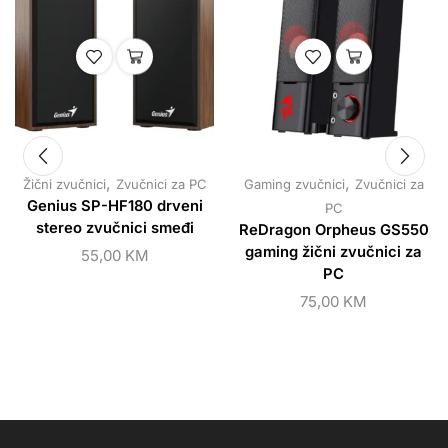
,
,
Žični zvučnici
Zvučnici za PC
Gaming zvučnici
Zvučnici za
Genius SP-HF180 drveni
PC
stereo zvučnici smeđi
ReDragon Orpheus GS550
gaming žični zvučnici za
55,00
KM
PC
75,00
KM