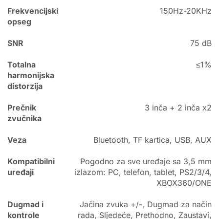
Frekvencijski
150Hz-20KHz
opseg
SNR
75 dB
Totalna
≤1%
harmonijska
distorzija
Prečnik
3 inča + 2 inča x2
zvučnika
Veza
Bluetooth, TF kartica, USB, AUX
Kompatibilni
Pogodno za sve uređaje sa 3,5 mm
uređaji
izlazom: PC, telefon, tablet, PS2/3/4,
XBOX360/ONE
Dugmad i
Jačina zvuka +/-, Dugmad za način
kontrole
rada, Sljedeće, Prethodno, Zaustavi,