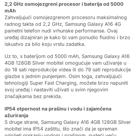
2,2 GHz osmojezgreni procesor i baterija od 5000
mAh
Zahvaljujući osmojezgrenom procesoru maksimalnog
radnog takta od 2,2 GHz, Samsung Galaxy A16 4G
pametni telefon nudi vrhunske performanse. Ovaj
uređaj dizajniran je kako bi vam ponudio fluidno i brzo
iskustvo za bilo koju vrstu zadatka.
Uz to, s baterijom od 5000 mAh, Samsung Galaxy A16
4GB 128GB Silver mobitel omogućuje vam uživanje u
do 18 sati reprodukcije videa ili do 79 sati reprodukcije
glazbe s jednim punjenjem. Osim toga, zahvaljujući
tehnologiji Super Fast Charging, možete brzo napuniti
svoj uređaj i nastaviti uživati u svim njegovim
značajkama bez prekida.
IP54 otpornost na prašinu i vodu i zajamčena
ažuriranja
S druge strane, Samsung Galaxy A16 4GB 128GB Silver
mobitel ima IP54 zaštitu, što znači da je spreman
odoljeti prskanju vodom i prašinom, nudeći veću