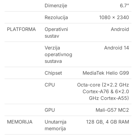
Dimenzije
6.7”
Rezolucija
1080 x 2340
PLATFORMA
Operativni
Android
sustav
Verzija
Android 14
operativnog
sustava
Chipset
MediaTek Helio G99
CPU
Octa-core (2×2.2 GHz
Cortex-A76 & 6×2.0
GHz Cortex-A55)
GPU
Mali-G57 MC2
MEMORIJA
Unutarnja
128 GB, 4 GB RAM
memorija