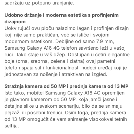
sadržaju uz potpuno uranjanje.
Udobno držanje i moderna estetika s profinjenim
dizajnom
Uokvirujući ovu ploču nalazimo lagan i profinjen dizajn
koji nije samo praktičan, već se ističe i svojom
modernom estetikom. Debljine od samo 7,9 mm,
Samsung Galaxy A16 4G telefon savršeno leži u vašoj
ruci i lako staje u vaš džep. Dostupan u četiri elegantne
boje (crna, srebrna, zelena i zlatna) ovaj pametni
telefon spaja stil i funkcionalnost, nudeći uređaj koji je
jednostavan za nošenje i atraktivan na izgled.
Stražnja kamera od 50 MP i prednja kamera od 13 MP
Isto tako, mobitel Samsung Galaxy A16 4G opremljen
je glavnom kamerom od 50 MP, koja jamči jasne i
detaljne slike u svakom scenariju, bilo da se snimaju
pejzaži ili posebni trenuci. Osim toga, prednja kamera
od 13 MP omogućit će vam snimanje visokokvalitetnih
selfija.