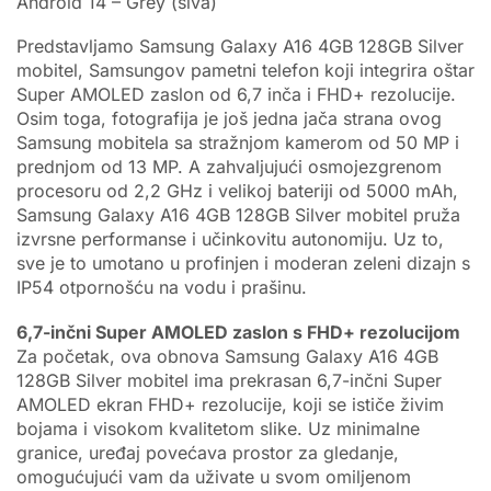
Android 14 – Grey (siva)
Predstavljamo Samsung Galaxy A16 4GB 128GB Silver
mobitel, Samsungov pametni telefon koji integrira oštar
Super AMOLED zaslon od 6,7 inča i FHD+ rezolucije.
Osim toga, fotografija je još jedna jača strana ovog
Samsung mobitela sa stražnjom kamerom od 50 MP i
prednjom od 13 MP. A zahvaljujući osmojezgrenom
procesoru od 2,2 GHz i velikoj bateriji od 5000 mAh,
Samsung Galaxy A16 4GB 128GB Silver mobitel pruža
izvrsne performanse i učinkovitu autonomiju. Uz to,
sve je to umotano u profinjen i moderan zeleni dizajn s
IP54 otpornošću na vodu i prašinu.
6,7-inčni Super AMOLED zaslon s FHD+ rezolucijom
Za početak, ova obnova Samsung Galaxy A16 4GB
128GB Silver mobitel ima prekrasan 6,7-inčni Super
AMOLED ekran FHD+ rezolucije, koji se ističe živim
bojama i visokom kvalitetom slike. Uz minimalne
granice, uređaj povećava prostor za gledanje,
omogućujući vam da uživate u svom omiljenom