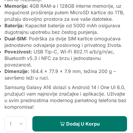
Memorija:
4GB RAM-a i 128GB interne memorije, uz
mogućnost proširenja putem MicroSD kartice do 1TB,
pružaju dovoljno prostora za sve vaše datoteke.
Baterija:
Kapacitet baterije od 5000 mAh osigurava
dugotrajnu upotrebu bez čestog punjenja.
Dual-SIM:
Podrška za dvije SIM kartice omogućava
jednostavno odvajanje poslovnog i privatnog života.
Povezivost:
USB Tip-C, Wi-Fi 802.11 a/b/g/n/ac,
Bluetooth v5.3 i NFC za brzu i jednostavnu
povezanost.
Dimenzije:
164.4 x 77.9 x 7.9 mm, težina 200 g –
savršeno leži u ruci.
Samsung Galaxy A16 dolazi s Android 14 i One UI 6.0,
pružajući vam najnovije značajke i aplikacije. Uživajte
u svim prednostima modernog pametnog telefona bez
kompromisa!
Dodaj U Korpu