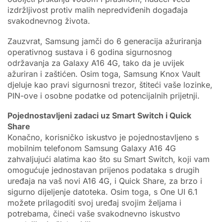
izdržljivost protiv malih nepredviđenih događaja
svakodnevnog života.
Zauzvrat, Samsung jamči do 6 generacija ažuriranja
operativnog sustava i 6 godina sigurnosnog
održavanja za Galaxy A16 4G, tako da je uvijek
ažuriran i zaštićen. Osim toga, Samsung Knox Vault
djeluje kao pravi sigurnosni trezor, štiteći vaše lozinke,
PIN-ove i osobne podatke od potencijalnih prijetnji.
Pojednostavljeni zadaci uz Smart Switch i Quick
Share
Konačno, korisničko iskustvo je pojednostavljeno s
mobilnim telefonom Samsung Galaxy A16 4G
zahvaljujući alatima kao što su Smart Switch, koji vam
omogućuje jednostavan prijenos podataka s drugih
uređaja na vaš novi A16 4G, i Quick Share, za brzo i
sigurno dijeljenje datoteka. Osim toga, s One UI 6.1
možete prilagoditi svoj uređaj svojim željama i
potrebama, čineći vaše svakodnevno iskustvo