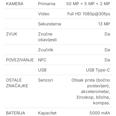
KAMERA
Primarna
50 MP + 5 MP + 2 MP
Video
Full HD 1080p@30fps
Sekundarna
13 MP
ZVUK
Zvučne
Da
obavijesti
Zvučnik
Da
POVEZIVANJE
NFC
Da
USB
USB Type-C
OSTALE
Senzori
Otisak prsta (bočno
ZNAČAJKE
postavljen),
akcelerometar,
žiroskop, blizina,
kompas.
BATERIJA
Kapacitet
5000 mAh