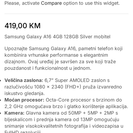
Please, activate
Compare
option to use this widget.
419,00
KM
Samsung Galaxy A16 4GB 128GB Silver mobitel
Upoznajte Samsung Galaxy A16, pametni telefon koji
kombinira vrhunske performanse s elegantnim
dizajnom. Ovaj uređaj je savršen za sve koji traže
pouzdanost i funkcionalnost u jednom.
Veličina zaslona:
6,7” Super AMOLED zaslon s
razlučivošću 1080 x 2340 (FHD+) pruža izvanredno
iskustvo gledanja.
Moćan procesor:
Octa-Core procesor s brzinom do
2,2 GHz omogućava brzo i glatko korištenje aplikacija.
Kamera:
Glavna kamera od 50MP + 5MP + 2MP s
bljeskalicom i prednja kamera od 13MP omogućuju
snimanje visokokvalitetnih fotografija i videozapisa u
FullHD rezoluciji.