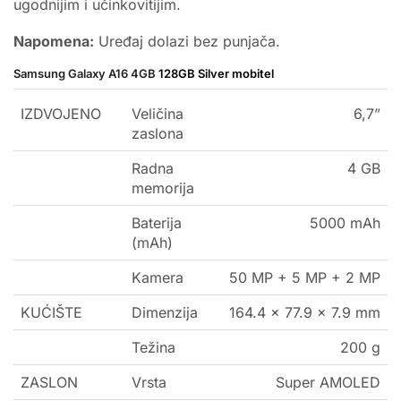
ugodnijim i učinkovitijim.
Napomena:
Uređaj dolazi bez punjača.
Samsung
Galaxy A16 4GB
128GB Silver mobitel
IZDVOJENO
Veličina
6,7”
zaslona
Radna
4 GB
memorija
Baterija
5000 mAh
(mAh)
Kamera
50 MP + 5 MP + 2 MP
KUĆIŠTE
Dimenzija
164.4 x 77.9 x 7.9 mm
Težina
200 g
ZASLON
Vrsta
Super AMOLED