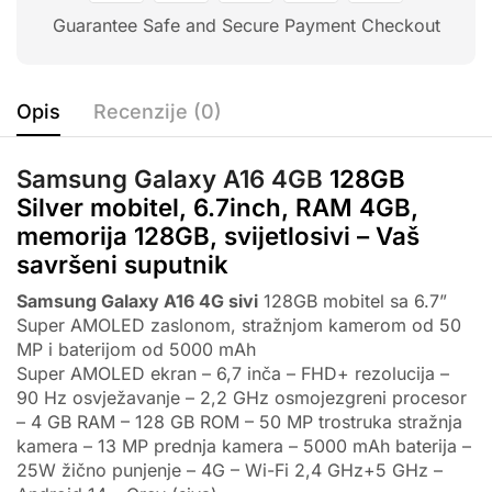
Guarantee Safe and Secure Payment Checkout
Opis
Recenzije (0)
Samsung
Galaxy A16 4GB
128GB
Silver mobitel, 6.7inch, RAM 4GB,
memorija 128GB, svijetlosivi – Vaš
savršeni suputnik
Samsung Galaxy A16 4G sivi
128GB mobitel sa 6.7”
Super AMOLED zaslonom, stražnjom kamerom od 50
MP i baterijom od 5000 mAh
Super AMOLED ekran – 6,7 inča – FHD+ rezolucija –
90 Hz osvježavanje – 2,2 GHz osmojezgreni procesor
– 4 GB RAM – 128 GB ROM – 50 MP trostruka stražnja
kamera – 13 MP prednja kamera – 5000 mAh baterija –
25W žično punjenje – 4G – Wi-Fi 2,4 GHz+5 GHz –