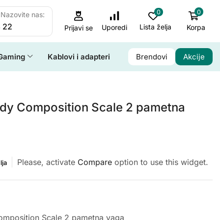
0
0
Nazovite nas:
 22
Lista želja
Korpa
Uporedi
Prijavi se
Gaming
Kablovi i adapteri
Brendovi
Akcije
dy Composition Scale 2 pametna
Please, activate
Compare
option to use this widget.
lja
omposition Scale 2 pametna vaga