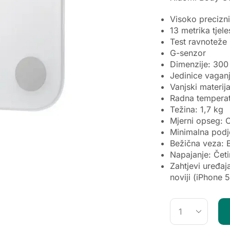
Visoko precizni
13 metrika tjel
Test ravnoteže
G-senzor
Dimenzije: 30
Jedinice vaganj
Vanjski materij
Radna temperat
Težina: 1,7 kg
Mjerni opseg: 
Minimalna podj
Bežična veza: 
Napajanje: Četi
Zahtjevi uređaja
noviji (iPhone 5s