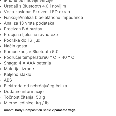
iPhone 5s i novije verzije
Uređaji s Bluetooth 4.0 i novijim
Vrsta zaslona: Skriveni LED ekran
FunkcijeAnaliza bioelektrične impedance
Analiza 13 vrsta podataka
Precizan BIA sustav
Procjena tjelesne ravnoteže
Podrška do 16 ljudi
Način gosta
Komunikacija: Bluetooth 5.0
Područje temperature0 ° C ~ 40 ° C
Snaga: 4 × AAA baterija
Materijal izrade
Kaljeno staklo
ABS
Elektroda od nehrđajućeg čelika
Dodatne informacije
Točnost čitanja: 50 g
Mjerne jedinice: kg / lb
Xiaomi Body Composition Scale 2
pametna vaga