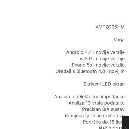
XMTZC05HM
Vaga
Android 4.4 i novije verzije
iOS 9 i novije verzije
iPhone 5s i novije verzije
Uređaji s Bluetooth 4.0 i novijim
Skriveni LED ekran
Analiza bioelektrične impedance
Analiza 13 vrsta podataka
Precizan BIA sustav
Procjena tjelesne ravnoteže
Podrška do 16 ljudi
Način gosta