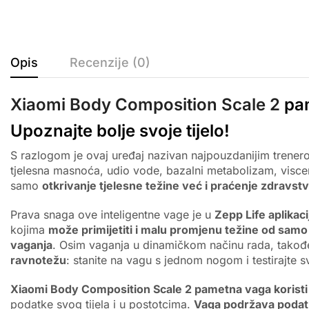
Opis
Recenzije (0)
Xiaomi Body Composition Scale 2
pa
Upoznajte bolje svoje tijelo!
S razlogom je ovaj uređaj nazivan najpouzdanijim trene
tjelesna masnoća, udio vode, bazalni metabolizam, viscera
samo
otkrivanje tjelesne težine već i praćenje zdravst
Prava snaga ove inteligentne vage je u
Zepp Life aplikacij
kojima
može primijetiti i malu promjenu težine od samo
vaganja
. Osim vaganja u dinamičkom načinu rada, takođe
ravnotežu
: stanite na vagu s jednom nogom i testirajte sv
Xiaomi Body Composition Scale 2 pametna vaga koristi 
podatke svog tijela i u postotcima.
Vaga podržava podat