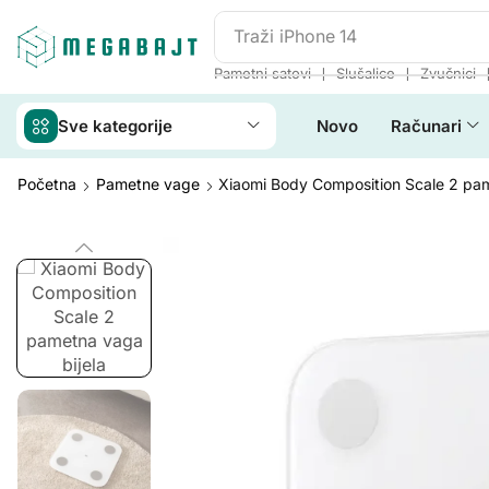
Traži
iPhone 14
❘
❘
Pametni satovi
Slušalice
Zvučnici
Sve kategorije
Novo
Računari
Početna
Pametne vage
Xiaomi Body Composition Scale 2 pa