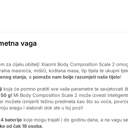
metna vaga
rom za cijelu obitelj! Xiaomi Body Composition Scale 2 om
lna masnoća, mišići, koštana masa, tip tijela te ukupni tjel
venog stanja
, a
pomaže nam bolje razumjeti naše tijelo
!
i
koja će pomno pratiti sve vaše parametre te savjetovati št
 50 g!
Mi Body Composition Scale 2 može izvesti inteligen
r možete izmjeriti težinu predmeta kao što su voće, povrće
oju snagu i slabosti dok ste u toj pozi!
4 baterije
koje mogu trajati i do godinu dana, a na vagu se m
ke od čak 16 osoba
.