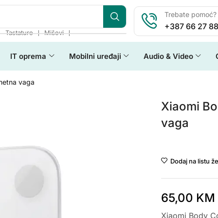
Trebate pomoć? 
+387 66 27 88
❘
❘
❘
Tastature
Miševi
IT oprema
Mobilni uređaji
Audio & Video
metna vaga
Xiaomi Bo
vaga
Xiaomi
Dodaj na listu že
65,00
KM
Xiaomi Body C