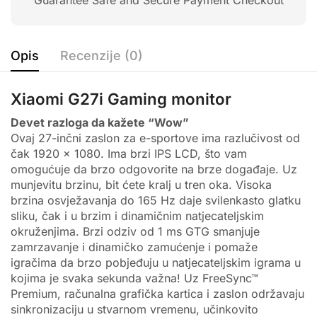
Guarantee Safe and Secure Payment Checkout
Opis
Recenzije (0)
Xiaomi G27i Gaming monitor
Devet razloga da kažete “Wow”
Ovaj 27-inčni zaslon za e-sportove ima razlučivost od
čak 1920 × 1080. Ima brzi IPS LCD, što vam
omogućuje da brzo odgovorite na brze događaje. Uz
munjevitu brzinu, bit ćete kralj u tren oka. Visoka
brzina osvježavanja do 165 Hz daje svilenkasto glatku
sliku, čak i u brzim i dinamičnim natjecateljskim
okruženjima. Brzi odziv od 1 ms GTG smanjuje
zamrzavanje i dinamičko zamućenje i pomaže
igračima da brzo pobjeđuju u natjecateljskim igrama u
kojima je svaka sekunda važna! Uz FreeSync™
Premium, računalna grafička kartica i zaslon održavaju
sinkronizaciju u stvarnom vremenu, učinkovito