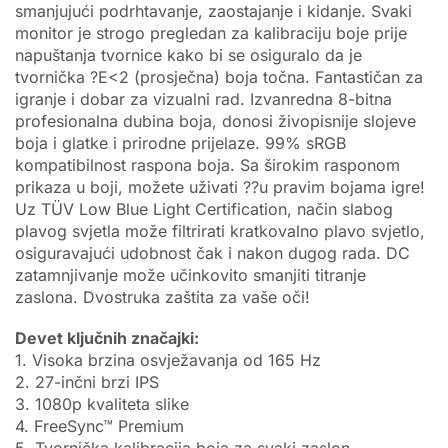
smanjujući podrhtavanje, zaostajanje i kidanje. Svaki
monitor je strogo pregledan za kalibraciju boje prije
napuštanja tvornice kako bi se osiguralo da je
tvornička ?E<2 (prosječna) boja točna. Fantastičan za
igranje i dobar za vizualni rad. Izvanredna 8-bitna
profesionalna dubina boja, donosi živopisnije slojeve
boja i glatke i prirodne prijelaze. 99% sRGB
kompatibilnost raspona boja. Sa širokim rasponom
prikaza u boji, možete uživati ??u pravim bojama igre!
Uz TÜV Low Blue Light Certification, način slabog
plavog svjetla može filtrirati kratkovalno plavo svjetlo,
osiguravajući udobnost čak i nakon dugog rada. DC
zatamnjivanje može učinkovito smanjiti titranje
zaslona. Dvostruka zaštita za vaše oči!
Devet ključnih značajki:
1. Visoka brzina osvježavanja od 165 Hz
2. 27-inčni brzi IPS
3. 1080p kvaliteta slike
4. FreeSync™ Premium
5. Tvornička kalibracija boja za svaki zaslon