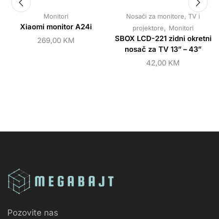
Monitori
Nosači za monitore, TV i
Xiaomi monitor A24i
,
projektore
Monitori
SBOX LCD-221 zidni okretni
269,00
KM
nosač za TV 13” – 43”
42,00
KM
Pozovite nas