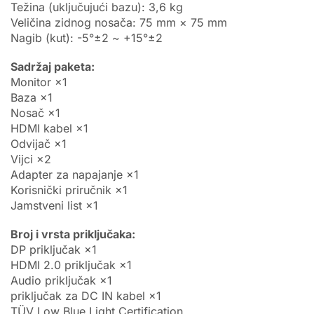
Težina (uključujući bazu): 3,6 kg
Veličina zidnog nosača: 75 mm × 75 mm
Nagib (kut): -5°±2 ~ +15°±2
Sadržaj paketa:
Monitor ×1
Baza ×1
Nosač ×1
HDMI kabel ×1
Odvijač ×1
Vijci ×2
Adapter za napajanje ×1
Korisnički priručnik ×1
Jamstveni list ×1
Broj i vrsta priključaka:
DP priključak ×1
HDMI 2.0 priključak ×1
Audio priključak ×1
priključak za DC IN kabel ×1
TÜV Low Blue Light Certification