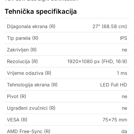
Tehnička specifikacija
Dijagonala ekrana (R)
27” (68.58 cm)
Tip panela (R)
IPS
Zakrivljen (R)
ne
Rezolucija (R)
1920×1080 px (FHD, 16:9)
Vrijeme odaziva (R)
1 ms
Tehnologija ekrana (R)
LED Full HD
Pivot (R)
ne
Ugrađeni zvučnici (R)
ne
VESA (R)
75×75 mm
AMD Free-Sync (R)
da