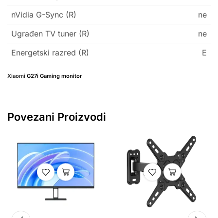
nVidia G-Sync (R)
ne
Ugrađen TV tuner (R)
ne
Energetski razred (R)
E
Xiaomi
G27i Gaming monitor
Povezani Proizvodi