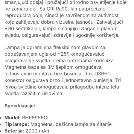
smanjujući odsjaj i pružajući prirodno osvjetljenje koje
ne zamara oči. Sa CRI Ra90, lampa precizno
reproducira boje, čineći je savršenom za aktivnosti
koje zahtijevaju dobru vizuelnu jasnoću. Zahvaljujući
RG0 sertifikaciji, lampa smanjuje izlaganje plavom
svjetlu, osiguravajući zdravije i ugodnije korištenje.
Lampa je opremljena fleksibilnom glavom sa
podešavanjem ugla od ±25°, omogućavajući
usmjeravanje svjetla prema potrebama korisnika.
Magnetna baza sa 3M ljepilom omogućava
jednostavnu montažu bez bušenja, dok USB-C
konektor osigurava brzo i jednostavno punjenje. Tri
nivoa svjetline omogućavaju prilagodbu intenziteta
svjetla različitim uslovima.
Specifikacije:
Model:
BHR8956GL
Tip lampe:
Magnetna, bežična lampa za čitanje
Baterija:
2000 mAh