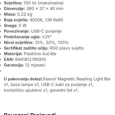
Svjetlina:
150 lm (maksimalna)
Dimenzije:
360 x 37 x 40 mm
Masa:
0.22 kg
Boja svjetla:
4000K, CRI Ra90
Snaga:
5 W
Povezivanje:
USB-C punjenje
Podešavanje ugla:
±25°
Nivoi svjetline:
10%, 50%, 100%
Sertifikat zaštite očiju:
RG0 plavo svjetlo
Materijal:
Plastično kućište
EAN:
6941812795910
Garancija:
12 mjeseci
U pakovanju dolazi:
Xiaomi Magnetic Reading Light Bar
x1, baza lampe x1, USB-C kabl za punjenje x1,
korisničko uputstvo x1, garantni list x1.