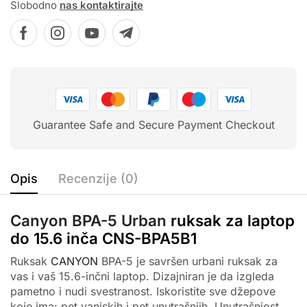
Slobodno
nas kontaktirajte
Guarantee Safe and Secure Payment Checkout
Opis
Recenzije (0)
Canyon BPA-5 Urban
ruksak za laptop
do 15.6 inča CNS-BPA5B1
Ruksak
CANYON
BPA-5 je savršen urbani ruksak za
vas i vaš 15.6-inčni laptop. Dizajniran je da izgleda
pametno i nudi svestranost. Iskoristite sve džepove
koje ima: pet vanjskih i pet unutrašnjih. Unutrašnjost