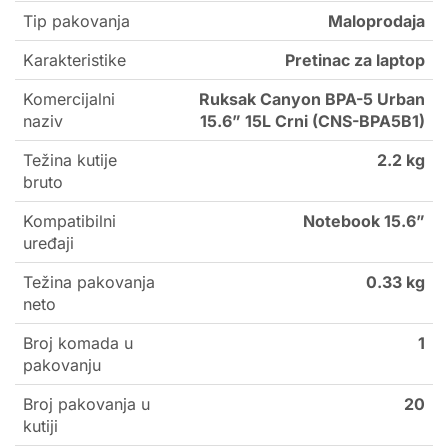
Tip pakovanja
Maloprodaja
Karakteristike
Pretinac za laptop
Komercijalni
Ruksak Canyon BPA-5 Urban
naziv
15.6” 15L Crni (CNS-BPA5B1)
Težina kutije
2.2 kg
bruto
Kompatibilni
Notebook 15.6”
uređaji
Težina pakovanja
0.33 kg
neto
Broj komada u
1
pakovanju
Broj pakovanja u
20
kutiji