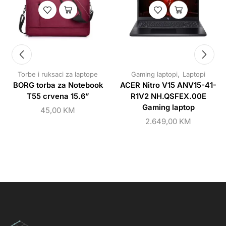
,
Torbe i ruksaci za laptope
Gaming laptopi
Laptopi
BORG torba za Notebook
ACER Nitro V15 ANV15-41-
T55 crvena 15.6”
R1V2 NH.QSFEX.00E
Gaming laptop
45,00
KM
2.649,00
KM