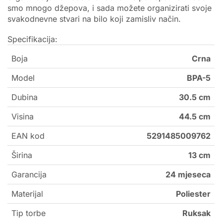
smo mnogo džepova, i sada možete organizirati svoje
svakodnevne stvari na bilo koji zamisliv način.
Specifikacija:
Boja
Crna
Model
BPA-5
Dubina
30.5 cm
Visina
44.5 cm
EAN kod
5291485009762
Širina
13 cm
Garancija
24 mjeseca
Materijal
Poliester
Tip torbe
Ruksak