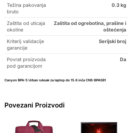
Težina pakovanja
0.3 kg
bruto
Zaštita od uticaja
Zaštita od ogrebotina, prašine i
okoline
oštećenja
Kriterij validacije
Serijski broj
garancije
Povrat proizvoda
Da
pod garancijom
Canyon BPA-5 Urban ruksak za laptop do 15.6 inča CNS-BPA5B1
Povezani Proizvodi