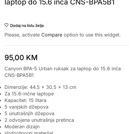
laptop do 15.6 inča CNS-BPA5B1
Canyon
Dodaj na listu želja
Please, activate
Compare
option to use this widget.
95,00
KM
Canyon BPA-5 Urban ruksak za laptop do 15.6 inča
CNS-BPA5B1
Dimenzije: 44.5 x 30.5 x 13 cm
Za 15.6-inčne laptope
Kapacitet: 15 litara
5 vanjskih džepova
5 unutrašnjih džepova
2 odvojena unutrašnja pretinca
Moderan dizajn
Vodootporni materijal