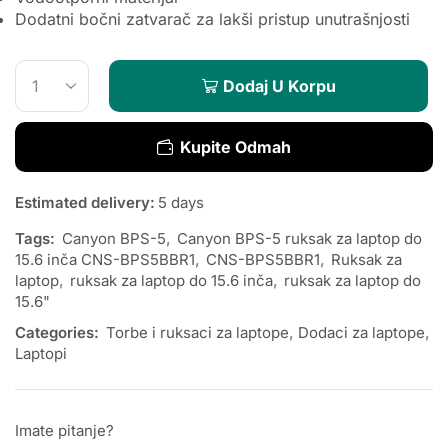
Dodatni bočni zatvarač za lakši pristup unutrašnjosti
Dodaj U Korpu
Kupite Odmah
Estimated delivery:
5 days
Tags:
Canyon BPS-5
,
Canyon BPS-5 ruksak za laptop do
15.6 inča CNS-BPS5BBR1
,
CNS-BPS5BBR1
,
Ruksak za
laptop
,
ruksak za laptop do 15.6 inča
,
ruksak za laptop do
15.6"
Categories:
Torbe i ruksaci za laptope
,
Dodaci za laptope
,
Laptopi
Imate pitanje?