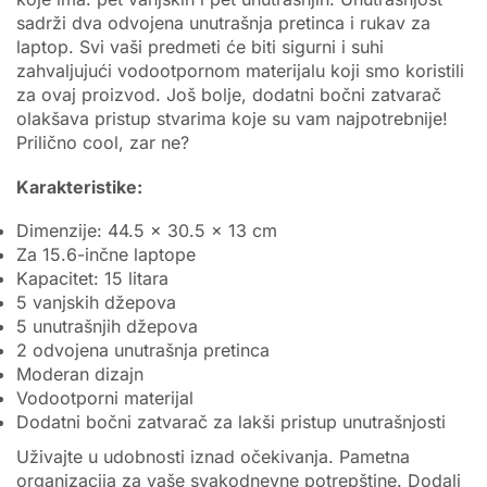
sadrži dva odvojena unutrašnja pretinca i rukav za
laptop. Svi vaši predmeti će biti sigurni i suhi
zahvaljujući vodootpornom materijalu koji smo koristili
za ovaj proizvod. Još bolje, dodatni bočni zatvarač
olakšava pristup stvarima koje su vam najpotrebnije!
Prilično cool, zar ne?
Karakteristike:
Dimenzije: 44.5 x 30.5 x 13 cm
Za 15.6-inčne laptope
Kapacitet: 15 litara
5 vanjskih džepova
5 unutrašnjih džepova
2 odvojena unutrašnja pretinca
Moderan dizajn
Vodootporni materijal
Dodatni bočni zatvarač za lakši pristup unutrašnjosti
Uživajte u udobnosti iznad očekivanja. Pametna
organizacija za vaše svakodnevne potrepštine. Dodali