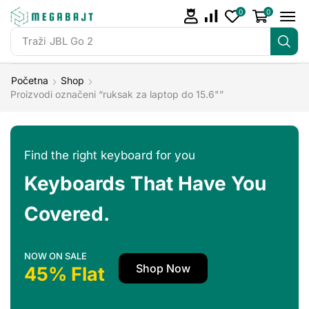
0
0
Traži
Početna
Shop
Proizvodi označeni “ruksak za laptop do 15.6"”
Find the right keyboard for you
Keyboards That Have You
Covered.
NOW ON SALE
Shop Now
45% Flat