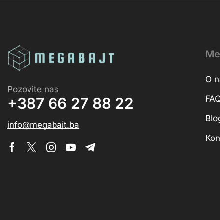
Me
O 
Pozovite nas
FA
+387 66 27 88 22
Blo
info@megabajt.ba
Kon