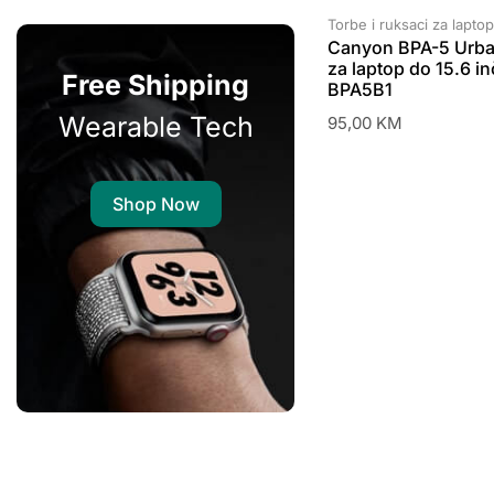
Torbe i ruksaci za lapto
Canyon BPA-5 Urba
za laptop do 15.6 i
Free Shipping
BPA5B1
Wearable Tech
95,00
KM
Shop Now