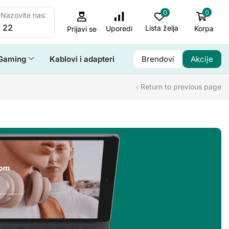
0
0
Nazovite nas:
 22
Lista želja
Korpa
Uporedi
Prijavi se
Gaming
Kablovi i adapteri
Brendovi
Akcije
Return to previous page