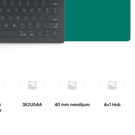
z
3E2U5AA
40 mm neodijum
4u1 Hub
r