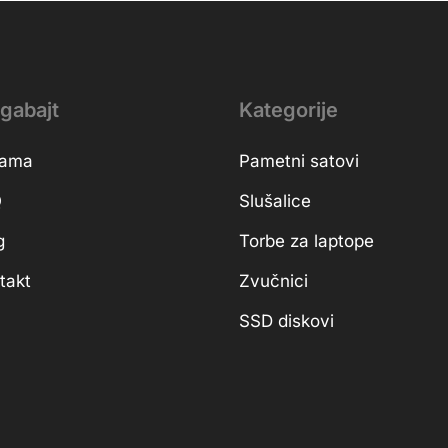
gabajt
Kategorije
nama
Pametni satovi
Q
Slušalice
g
Torbe za laptope
takt
Zvučnici
SSD diskovi