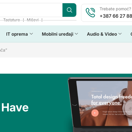
Trebate pomoć? 
+387 66 27 88
❘
❘
❘
Tastature
Miševi
IT oprema
Mobilni uređaji
Audio & Video
nča”
 Have