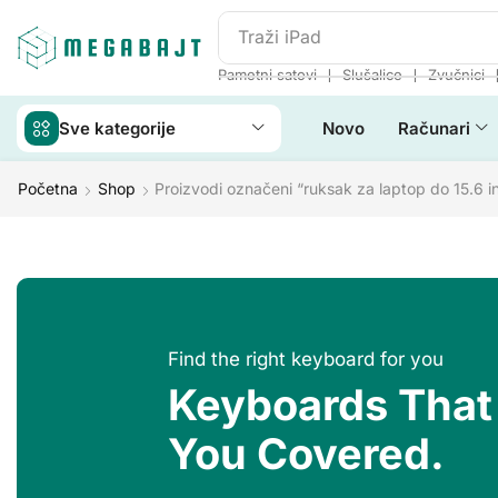
Traži
iPhone 14
❘
❘
Pametni satovi
Slušalice
Zvučnici
Sve kategorije
Novo
Računari
Početna
Shop
Proizvodi označeni “ruksak za laptop do 15.6 i
Find the right keyboard for you
Keyboards That
You Covered.