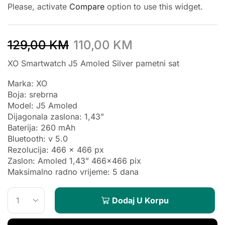
Please, activate
Compare
option to use this widget.
129,00
KM
110,00
KM
XO Smartwatch J5 Amoled Silver pametni sat
Marka: XO
Boja: srebrna
Model: J5 Amoled
Dijagonala zaslona: 1,43”
Baterija: 260 mAh
Bluetooth: v 5.0
Rezolucija: 466 x 466 px
Zaslon: Amoled 1,43” 466×466 pix
Maksimalno radno vrijeme: 5 dana
Dodaj U Korpu