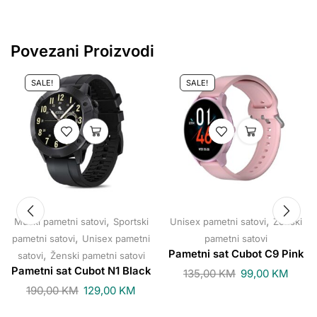
Povezani Proizvodi
SALE!
SALE!
,
,
Muški pametni satovi
Sportski
Unisex pametni satovi
Ženski
,
pametni satovi
Unisex pametni
pametni satovi
,
Pametni sat Cubot C9 Pink
satovi
Ženski pametni satovi
Pametni sat Cubot N1 Black
135,00
KM
99,00
KM
190,00
KM
129,00
KM