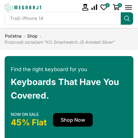
0
0
Traži
iPhone 14
Početna
Shop
Proizvodi označeni “XO Smartwatch J5 Amoled Silver”
Find the right keyboard for you
Keyboards That Have You
Covered.
NOW ON SALE
Shop Now
45% Flat