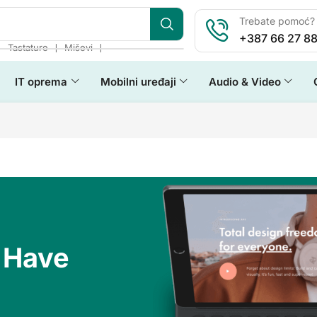
Trebate pomoć? 
+387 66 27 88
❘
❘
❘
Tastature
Miševi
IT oprema
Mobilni uređaji
Audio & Video
 Have