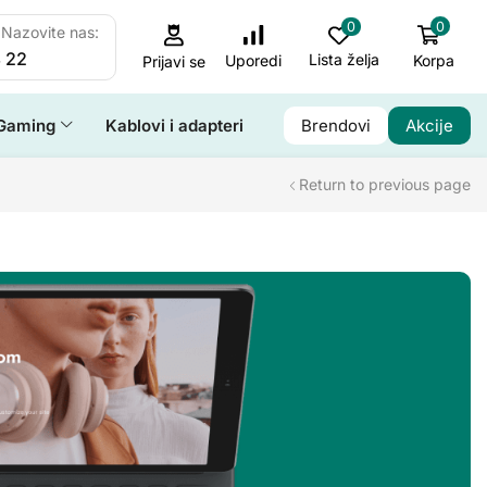
0
0
Nazovite nas:
 22
Lista želja
Korpa
Uporedi
Prijavi se
Gaming
Kablovi i adapteri
Brendovi
Akcije
Return to previous page