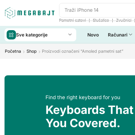
Traži
JBL Go 2
❘
❘
Pametni satovi
Slušalice
Zvučnici
Sve kategorije
Novo
Računari
Početna
Shop
Proizvodi označeni “Amoled pametni sat”
Find the right keyboard for you
Keyboards That
You Covered.