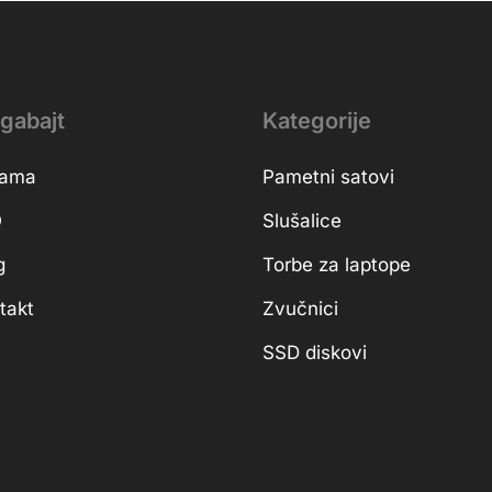
gabajt
Kategorije
nama
Pametni satovi
Q
Slušalice
g
Torbe za laptope
takt
Zvučnici
SSD diskovi