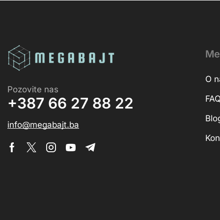
Me
O 
Pozovite nas
FA
+387 66 27 88 22
Blo
info@megabajt.ba
Kon