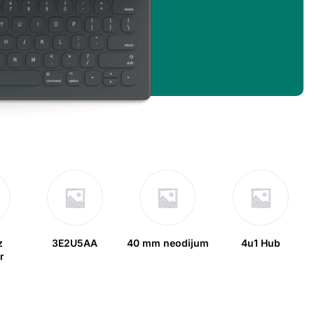
z
3E2U5AA
40 mm neodijum
4u1 Hub
r