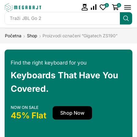
0
0
Traži
JBL Go 2
Početna
Shop
Proizvodi označeni “Gigatech ZS190”
Find the right keyboard for you
Keyboards That Have You
Covered.
NOW ON SALE
Shop Now
45% Flat