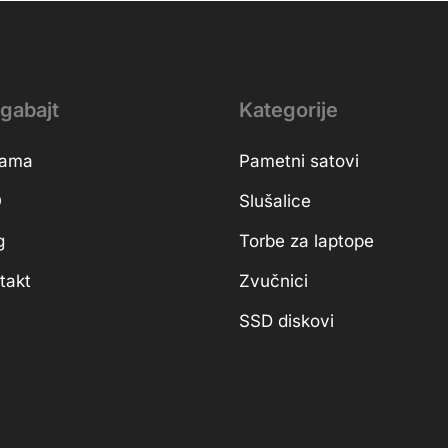
gabajt
Kategorije
nama
Pametni satovi
Q
Slušalice
g
Torbe za laptope
takt
Zvučnici
SSD diskovi