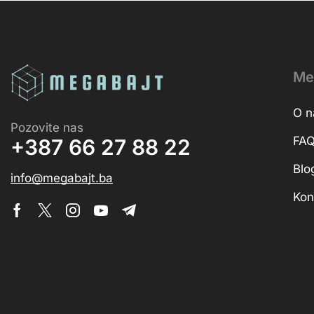
Me
O 
Pozovite nas
FA
+387 66 27 88 22
Blo
info@megabajt.ba
Kon