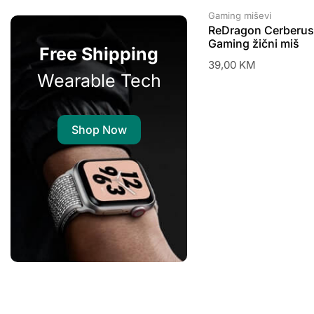
Gaming miševi
ReDragon Cerberu
Gaming žični miš
Free Shipping
39,00
KM
Wearable Tech
Shop Now