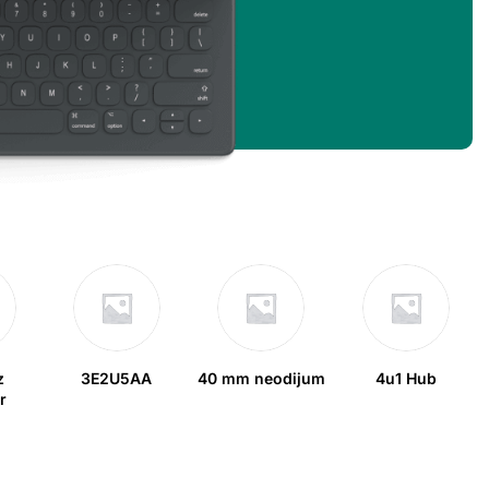
z
3E2U5AA
40 mm neodijum
4u1 Hub
r