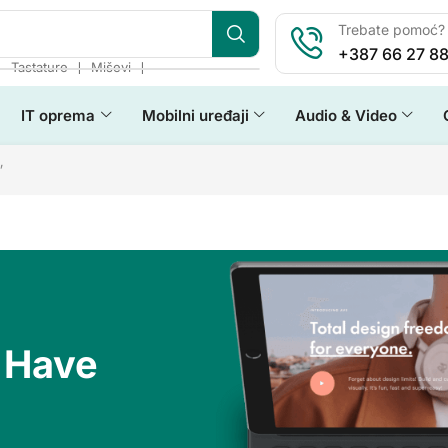
Trebate pomoć? 
+387 66 27 88
❘
❘
❘
Tastature
Miševi
IT oprema
Mobilni uređaji
Audio & Video
”
 Have