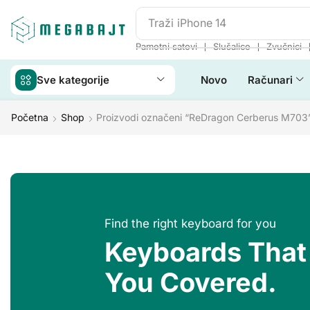
Traži
JBL Go 2
❘
❘
Pametni satovi
Slušalice
Zvučnici
Sve kategorije
Novo
Računari
Početna
Shop
Proizvodi označeni “ReDragon Cerberus M703
Find the right keyboard for you
Keyboards That
You Covered.