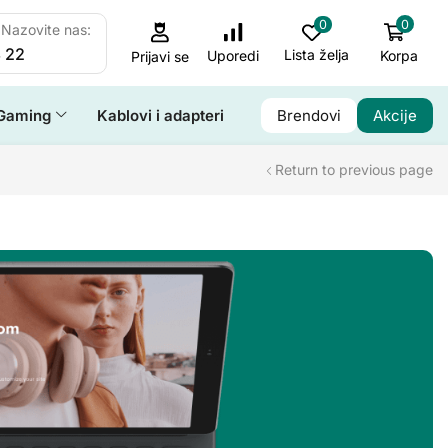
0
0
Nazovite nas:
 22
Lista želja
Korpa
Uporedi
Prijavi se
Gaming
Kablovi i adapteri
Brendovi
Akcije
Return to previous page