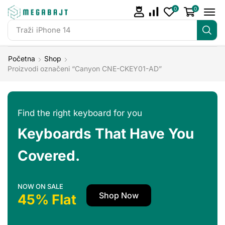
0
0
Traži
iPhone 14
Početna
Shop
Proizvodi označeni “Canyon CNE-CKEY01-AD”
Find the right keyboard for you
Keyboards That Have You
Covered.
NOW ON SALE
Shop Now
45% Flat